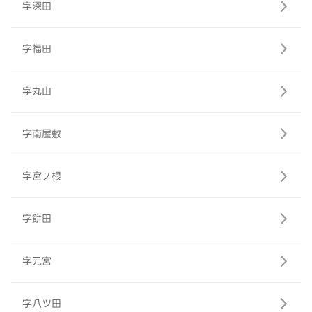
字深田
字福田
字丸山
字南屋敷
字宮ノ根
字餅田
字元宮
字八ツ田