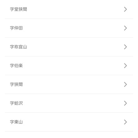
字堂狭間
字仲田
字祢宜山
字伯楽
字狭間
字蛤沢
字東山