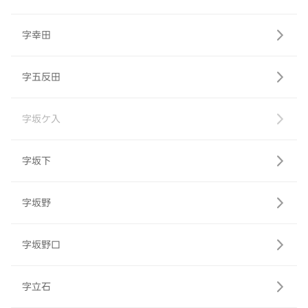
字幸田
字五反田
字坂ケ入
字坂下
字坂野
字坂野口
字立石