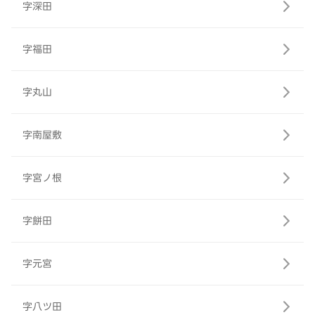
字深田
字福田
字丸山
字南屋敷
字宮ノ根
字餅田
字元宮
字八ツ田