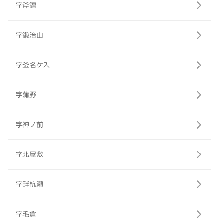
字斧鎔
字鍛治山
字釜名ケ入
字蒲野
字神ノ前
字北屋敷
字畔杭瀬
字毛倉