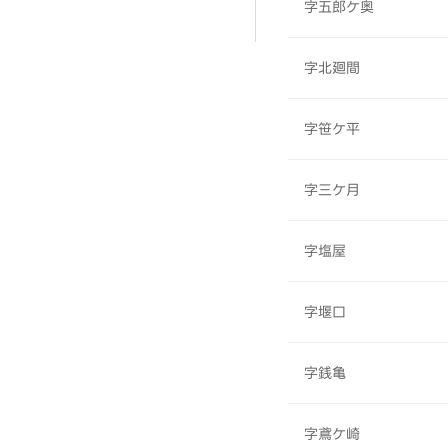
字五郎ケ奥
字北廻間
字笹ケ平
字三ケ月
字塩屋
字堰口
字銭亀
字鳶ケ崎