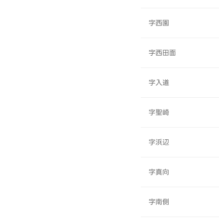
字西園
字西田面
字入道
字聖崎
字浜辺
字真向
字南側