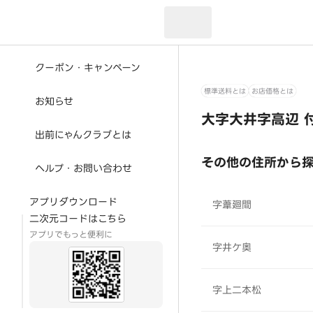
現在のお届け先：
クーポン・キャンペーン
標準送料とは
お店価格とは
お知らせ
大字大井字高辺 
出前にゃんクラブとは
その他の住所から
ヘルプ・お問い合わせ
アプリダウンロード
字葦廻間
二次元コードはこちら
アプリでもっと便利に
字井ケ奥
字上二本松