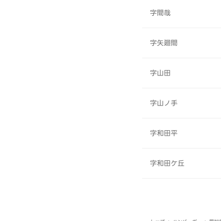
字間哉
字矢廻間
字山田
字山ノ手
字和田平
字和田ケ丘