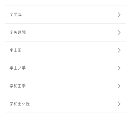
字間哉
字矢廻間
字山田
字山ノ手
字和田平
字和田ケ丘