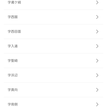
字鳶ケ崎
字西園
字西田面
字入道
字聖崎
字浜辺
字真向
字南側