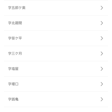
字五郎ケ奥
字北廻間
字笹ケ平
字三ケ月
字塩屋
字堰口
字銭亀