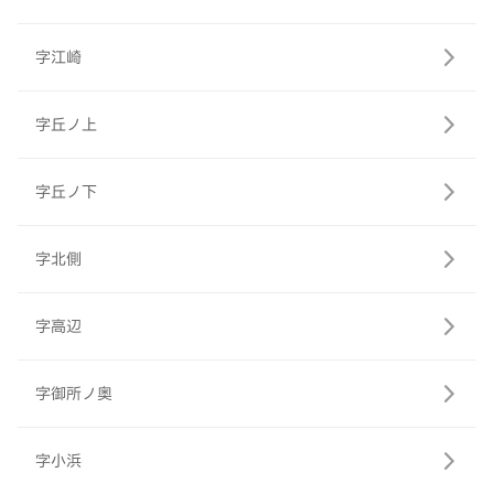
字江崎
字丘ノ上
字丘ノ下
字北側
字高辺
字御所ノ奥
字小浜