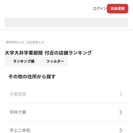
ログイン
会員登録
現在のお届け先：
標準送料とは
お店価格とは
大字大井字葦廻間 付近の店舗ランキング
適用なし
ランキング順
フィルター
その他の住所から探す
字葦廻間
字井ケ奥
字上二本松