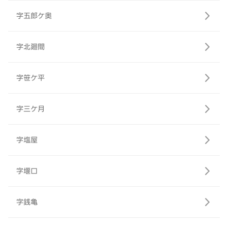
字五郎ケ奥
字北廻間
字笹ケ平
字三ケ月
字塩屋
字堰口
字銭亀