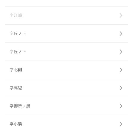
字江崎
字丘ノ上
字丘ノ下
字北側
字高辺
字御所ノ奥
字小浜