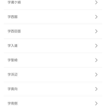
字鳶ケ崎
字西園
字西田面
字入道
字聖崎
字浜辺
字真向
字南側