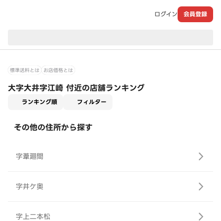
ログイン
会員登録
現在のお届け先：
標準送料とは
お店価格とは
大字大井字江崎 付近の店舗ランキング
適用なし
ランキング順
フィルター
その他の住所から探す
字葦廻間
字井ケ奥
字上二本松