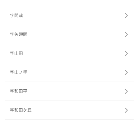
字間哉
字矢廻間
字山田
字山ノ手
字和田平
字和田ケ丘