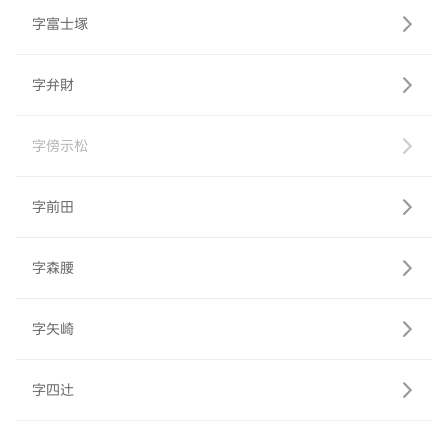
字富士塚
字弁財
字傍示松
字前田
字森腰
字矢崎
字四辻