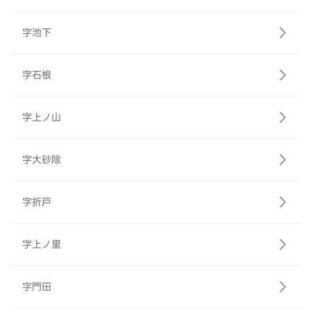
字池下
字石根
字上ノ山
字大砂除
字折戸
字上ノ里
字門田