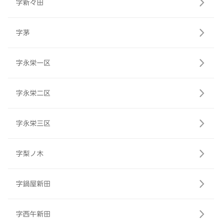
字新々田
字茅
字永栄一区
字永栄二区
字永栄三区
字梨ノ木
字鍋屋新田
字西午新田