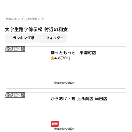
標準送料とは
お店価格とは
大字生路字傍示松 付近の和食
適用なし
ランキング順
フィルター
営業時間外
ほっともっと 東浦町店
4.6
(301)
出前館がお届け
営業時間外
からあげ・丼 上ル商店 半田店
新着
出前館がお届け