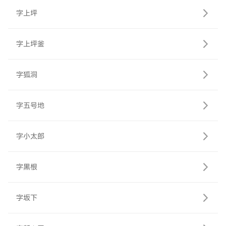
字上坪
字上坪釜
字狐洞
字五号地
字小太郎
字黒根
字坂下