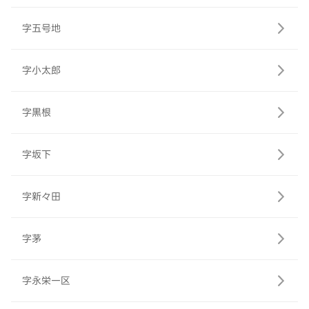
字五号地
字小太郎
字黒根
字坂下
字新々田
字茅
字永栄一区