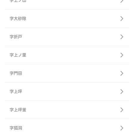
字上ノ山
字大砂除
字折戸
字上ノ里
字門田
字上坪
字上坪釜
字狐洞