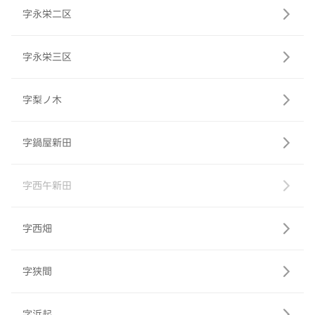
字永栄二区
字永栄三区
字梨ノ木
字鍋屋新田
字西午新田
字西畑
字狭間
字浜起