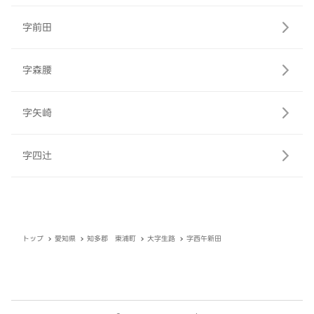
字前田
字森腰
字矢崎
字四辻
トップ
愛知県
知多郡 東浦町
大字生路
字西午新田