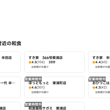
付近の和食
 半田店
すき家 366号東浦店
すき家 半
4.5
(106)
28分
4.4
(60)
出前館がお届け
出前館がお届
営業時間外
営業時間外
一代 半田
ほっともっと 東浦町店
おひつごは
4.6
(301)
4.3
(42)
出前館がお届け
出前館がお届
営業時間外
浦店
和食麺処サガミ 東浦店