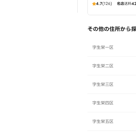
4.7
(126)
名店
送料
4
その他の住所から
字生栄一区
字生栄二区
字生栄三区
字生栄四区
字生栄五区