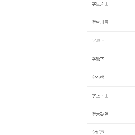
字生片山
字生川尻
字池上
字池下
字石根
字上ノ山
字大砂除
字折戸