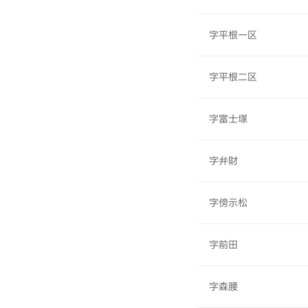
字平根一区
字平根二区
字富士塚
字弁財
字傍示松
字前田
字森腰