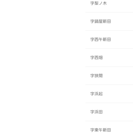
字梨ノ木
字鍋屋新田
字西午新田
字西畑
字狭間
字浜起
字浜田
字東午新田