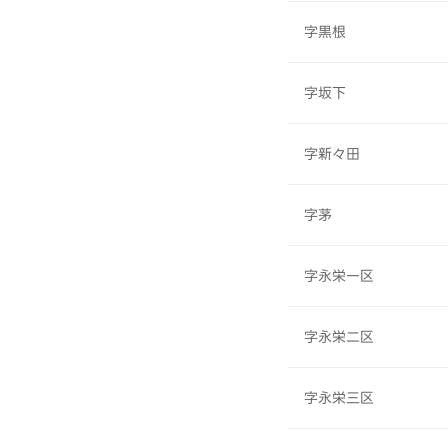
字黒根
字坂下
字新々田
字茅
字永栄一区
字永栄二区
字永栄三区