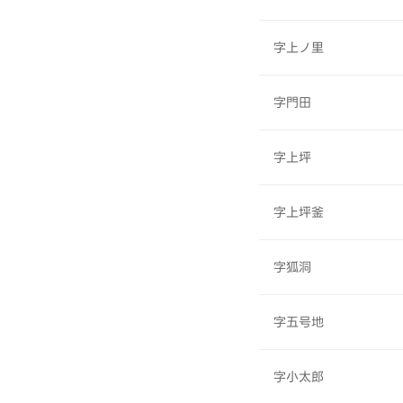
字上ノ里
字門田
字上坪
字上坪釜
字狐洞
字五号地
字小太郎