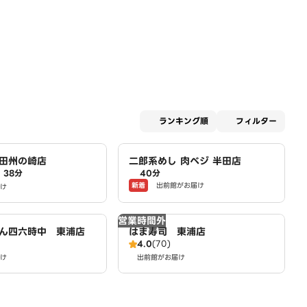
適用な
ランキング順
フィルター
田州の崎店
二郎系めし 肉ベジ 半田店
38分
40分
新着
出前館がお届け
け
営業時間外
ん四六時中 東浦店
はま寿司 東浦店
4.0
(70)
け
出前館がお届け