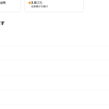
3.8
(23)
20円
出前館がお届け
探す