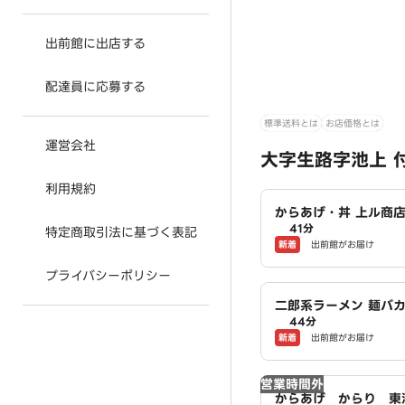
出前館に出店する
配達員に応募する
標準送料とは
お店価格とは
運営会社
大字生路字池上 
利用規約
からあげ・丼 上ル商店
41分
特定商取引法に基づく表記
新着
出前館がお届け
プライバシーポリシー
二郎系ラーメン 麺バカ
44分
店
新着
出前館がお届け
営業時間外
からあげ からり 東