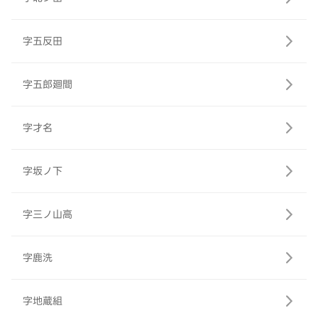
字五反田
字五郎廻間
字才名
字坂ノ下
字三ノ山高
字鹿洗
字地蔵組