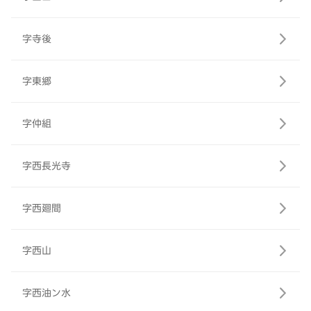
字寺後
字東郷
字仲組
字西長光寺
字西廻間
字西山
字西油ン水