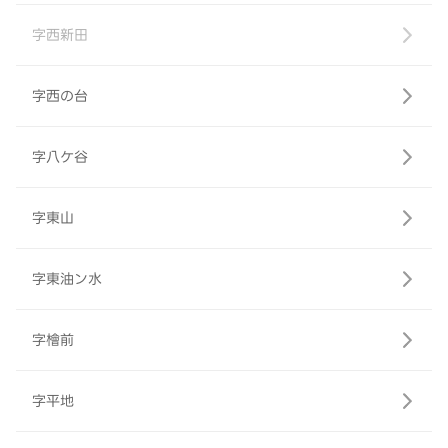
字西新田
字西の台
字八ケ谷
字東山
字東油ン水
字檜前
字平地