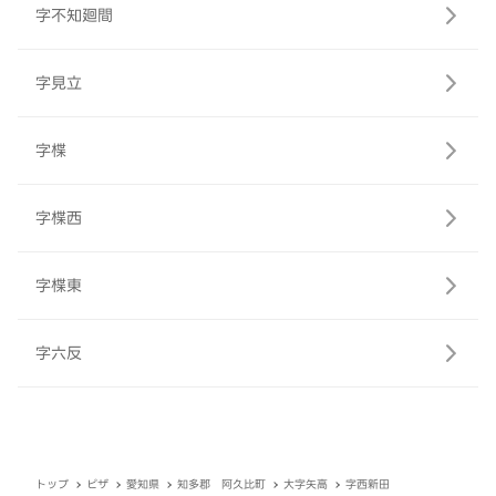
字不知廻間
字見立
字楪
字楪西
字楪東
字六反
トップ
ピザ
愛知県
知多郡 阿久比町
大字矢高
字西新田