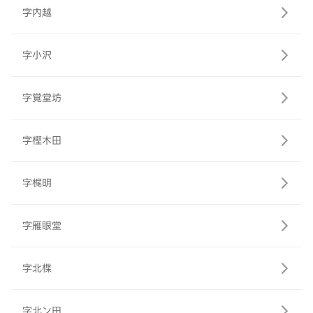
字内越
字小沢
字覚堂坊
字樫木田
字梶明
字雁眼堂
字北楪
字北ン田