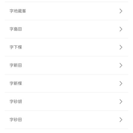
字地蔵峯
字島田
字下楪
字新田
字新楪
字砂胡
字砂田