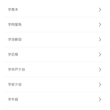
字青木
字阿屋免
字池新田
字石根
字井戸ケ谷
字岩ケ谷
字牛殺