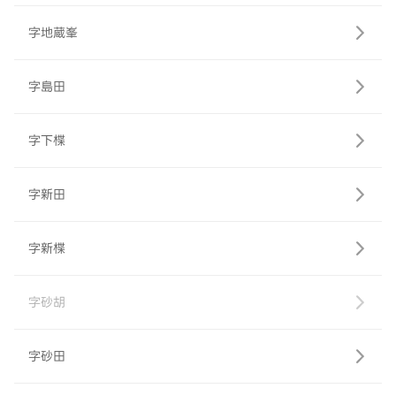
字地蔵峯
字島田
字下楪
字新田
字新楪
字砂胡
字砂田