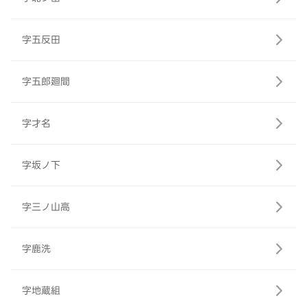
字五反田
字五郎廻間
字才名
字坂ノ下
字三ノ山高
字鹿洗
字地蔵組