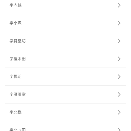
字内越
字小沢
字覚堂坊
字樫木田
字梶明
字雁眼堂
字北楪
字北ン田