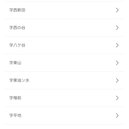
字西新田
字西の台
字八ケ谷
字東山
字東油ン水
字檜前
字平地