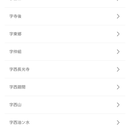
字寺後
字東郷
字仲組
字西長光寺
字西廻間
字西山
字西油ン水