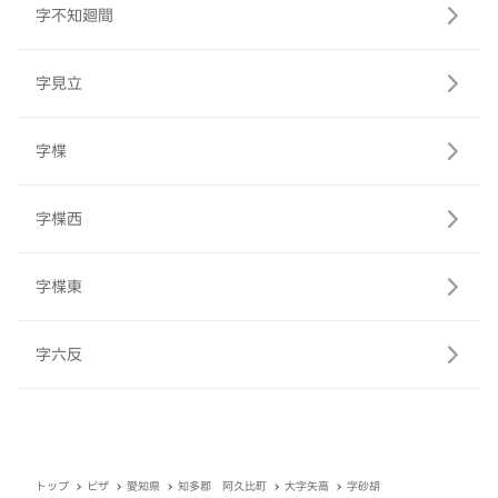
字不知廻間
字見立
字楪
字楪西
字楪東
字六反
トップ
ピザ
愛知県
知多郡 阿久比町
大字矢高
字砂胡