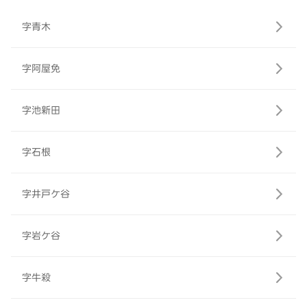
字青木
字阿屋免
字池新田
字石根
字井戸ケ谷
字岩ケ谷
字牛殺