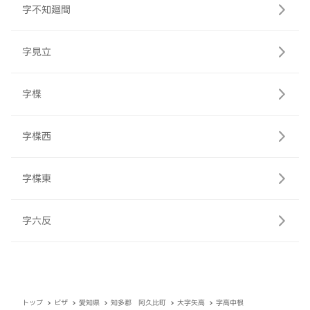
字不知廻間
字見立
字楪
字楪西
字楪東
字六反
トップ
ピザ
愛知県
知多郡 阿久比町
大字矢高
字高中根