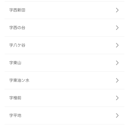
字西新田
字西の台
字八ケ谷
字東山
字東油ン水
字檜前
字平地