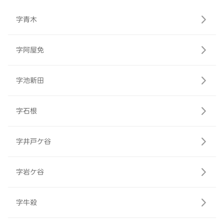
字青木
字阿屋免
字池新田
字石根
字井戸ケ谷
字岩ケ谷
字牛殺