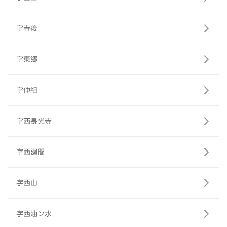
字寺後
字東郷
字仲組
字西長光寺
字西廻間
字西山
字西油ン水