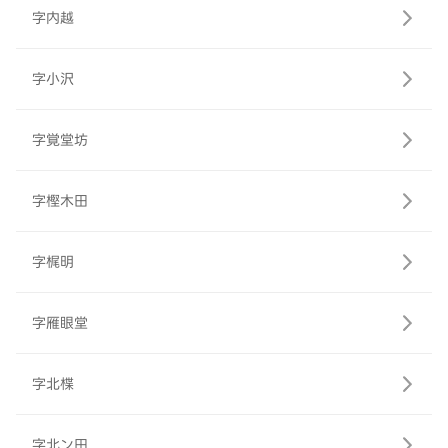
字内越
字小沢
字覚堂坊
字樫木田
字梶明
字雁眼堂
字北楪
字北ン田