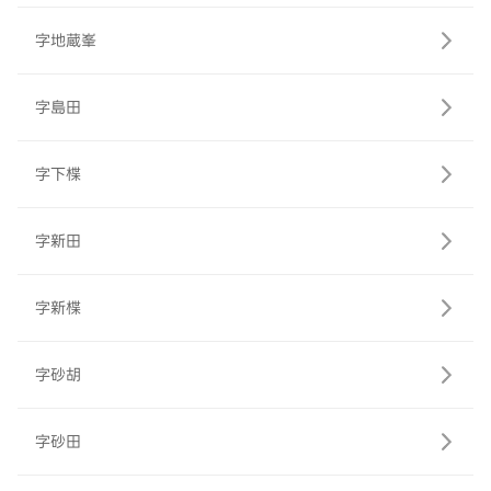
字地蔵峯
字島田
字下楪
字新田
字新楪
字砂胡
字砂田