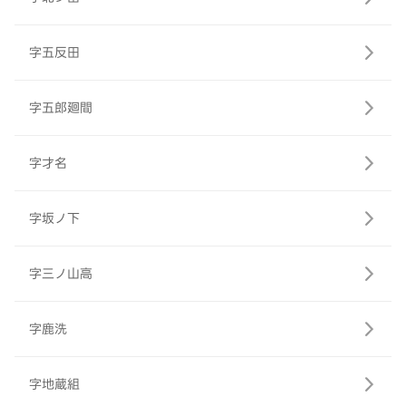
字五反田
字五郎廻間
字才名
字坂ノ下
字三ノ山高
字鹿洗
字地蔵組