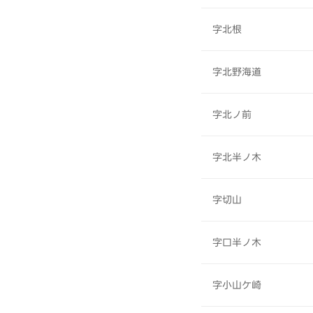
字北根
字北野海道
字北ノ前
字北半ノ木
字切山
字口半ノ木
字小山ケ崎