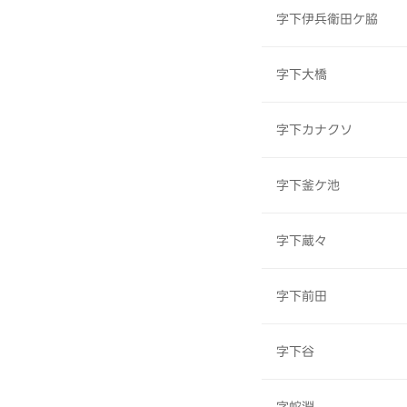
字下伊兵衛田ケ脇
字下大橋
字下カナクソ
字下釜ケ池
字下蔵々
字下前田
字下谷