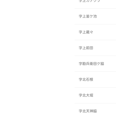
字上カナクソ
字上釜ケ池
字上蔵々
字上前田
字勘兵衛田ケ脇
字北石根
字北大堀
字北天神脇