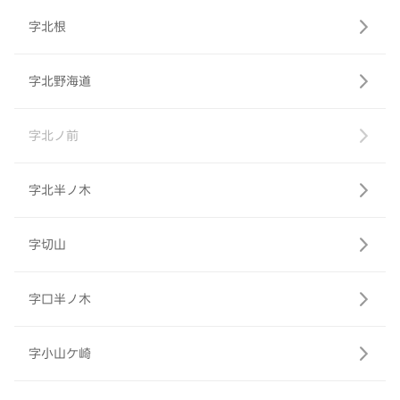
字北根
字北野海道
字北ノ前
字北半ノ木
字切山
字口半ノ木
字小山ケ崎