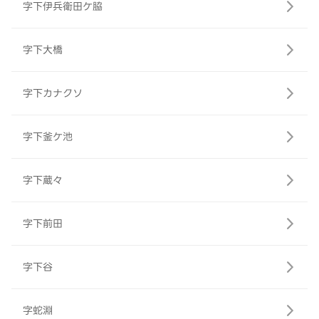
字下伊兵衛田ケ脇
字下大橋
字下カナクソ
字下釜ケ池
字下蔵々
字下前田
字下谷
字蛇淵