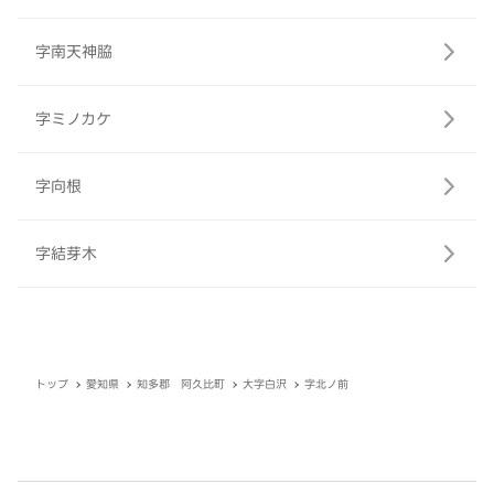
字南天神脇
字ミノカケ
字向根
字結芽木
トップ
愛知県
知多郡 阿久比町
大字白沢
字北ノ前