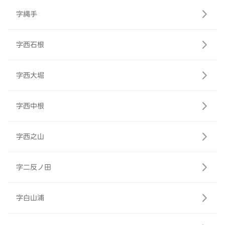
字縄手
字西石根
字西大堀
字西中根
字西之山
字二反ノ田
字白山浦