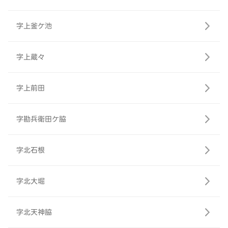
字上釜ケ池
字上蔵々
字上前田
字勘兵衛田ケ脇
字北石根
字北大堀
字北天神脇