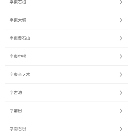
字東石根
字東大堀
字東豊石山
字東中根
字東半ノ木
字古池
字前田
字南石根