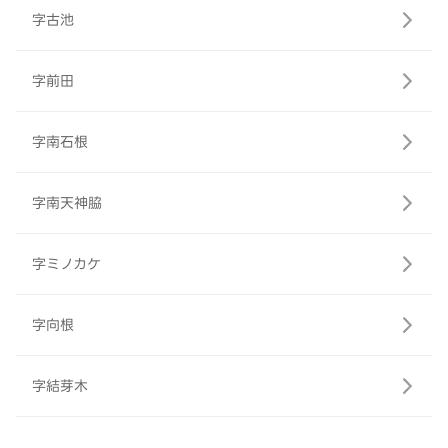
字古池
字前田
字南石根
字南天神脇
字ミノカケ
字向根
字結芽木