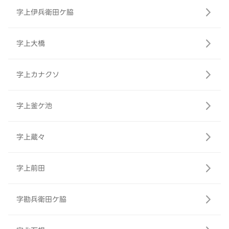
字上伊兵衛田ケ脇
字上大橋
字上カナクソ
字上釜ケ池
字上蔵々
字上前田
字勘兵衛田ケ脇