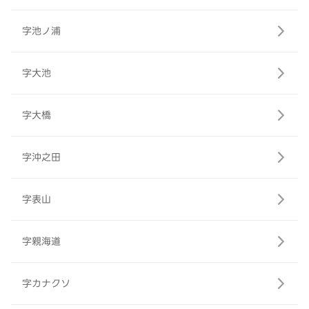
字池ノ浦
字大池
字大橋
字沖之田
字表山
字親海道
字カナクソ