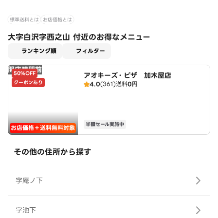
標準送料とは
お店価格とは
大字白沢字西之山 付近のお得なメニュー
適用なし
ランキング順
フィルター
開店時間前
50%OFF
アオキーズ・ピザ 加木屋店
クーポンあり
4.0
(361)
送料
0円
半額セール実施中
お店価格＋送料無料対象
その他の住所から探す
字庵ノ下
字池下