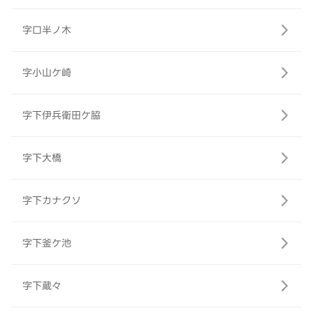
字口半ノ木
字小山ケ崎
字下伊兵衛田ケ脇
字下大橋
字下カナクソ
字下釜ケ池
字下蔵々