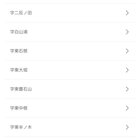
字二反ノ田
字白山浦
字東石根
字東大堀
字東豊石山
字東中根
字東半ノ木