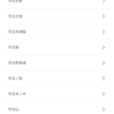
字北石根
字北大堀
字北天神脇
字北根
字北野海道
字北ノ前
字北半ノ木
字切山