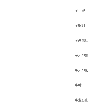
字下谷
字蛇淵
字高根口
字天神裏
字天神前
字峠
字豊石山