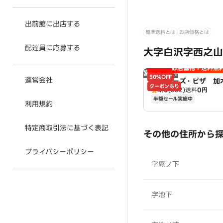
出前館に出店する
標準送料とは
お店価格とは
配達員に応募する
大字白沢字西之山
お店価格＋送料無
営業時間外
50%OFF
運営会社
アオキーズ・ピザ 加
クーポンあり
4.0
(362)
送料
0円
半額セール実施中
利用規約
特定商取引法に基づく表記
その他の住所から
プライバシーポリシー
字庵ノ下
字池下