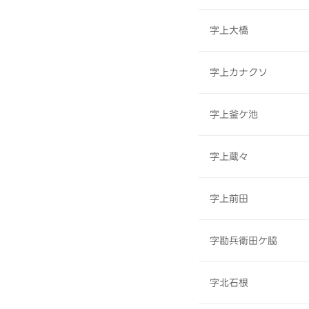
字上大橋
字上カナクソ
字上釜ケ池
字上蔵々
字上前田
字勘兵衛田ケ脇
字北石根