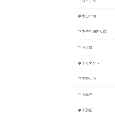
字口半ノ木
字小山ケ崎
字下伊兵衛田ケ脇
字下大橋
字下カナクソ
字下釜ケ池
字下蔵々
字下前田