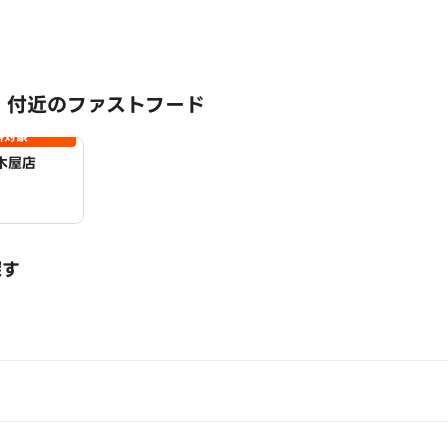
 付近のファストフード
料対象
木屋店
探す