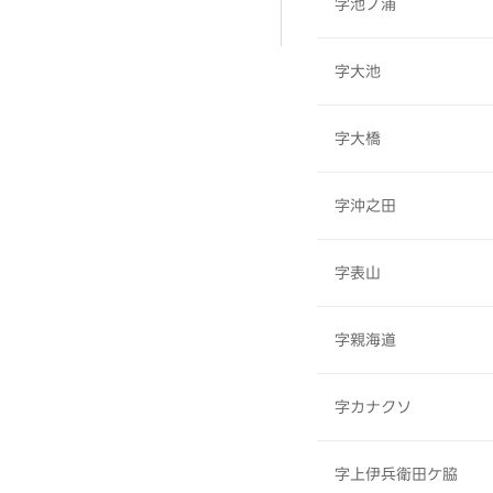
字池ノ浦
字大池
字大橋
字沖之田
字表山
字親海道
字カナクソ
字上伊兵衛田ケ脇