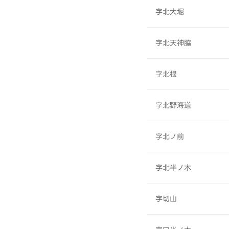
字北大堀
字北天神脇
字北根
字北野海道
字北ノ前
字北半ノ木
字切山