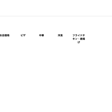
お店価格
ピザ
中華
洋食
フライドチ
キン・唐揚
げ