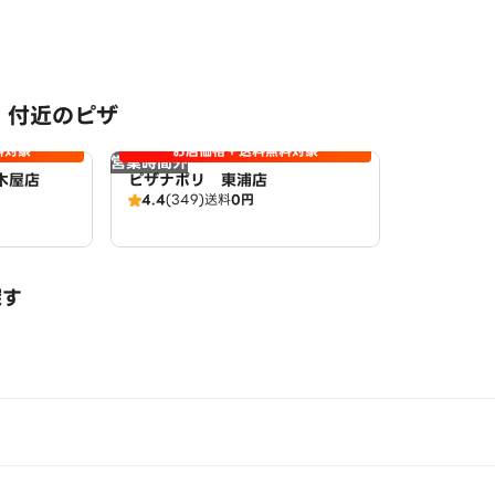
 付近のピザ
料対象
お店価格＋送料無料対象
営業時間外
木屋店
ピザナポリ 東浦店
4.4
(349)
送料
0円
探す