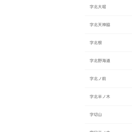
字北大堀
字北天神脇
字北根
字北野海道
字北ノ前
字北半ノ木
字切山