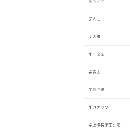
字池ノ浦
字大池
字大橋
字沖之田
字表山
字親海道
字カナクソ
字上伊兵衛田ケ脇