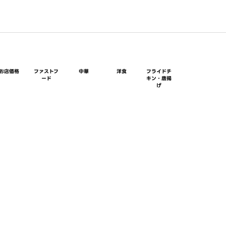
お店価格
ファストフ
中華
洋食
フライドチ
ード
キン・唐揚
げ