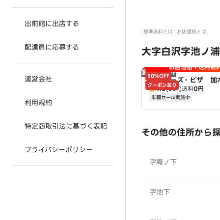
出前館に出店する
標準送料とは
お店価格とは
配達員に応募する
大字白沢字池ノ浦
お店価格＋送料無
営業時間外
50%OFF
運営会社
アオキーズ・ピザ 加
クーポンあり
4.0
(361)
送料
0円
半額セール実施中
利用規約
特定商取引法に基づく表記
その他の住所から
プライバシーポリシー
字庵ノ下
字池下