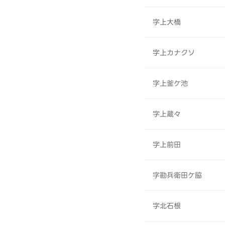
字上大橋
字上カナクソ
字上釜ケ池
字上蔵々
字上前田
字勘兵衛田ケ脇
字北石根