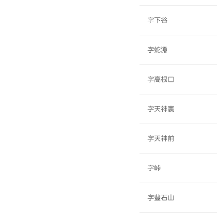
字下谷
字蛇淵
字高根口
字天神裏
字天神前
字峠
字豊石山