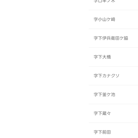
字口半ノ木
字小山ケ崎
字下伊兵衛田ケ脇
字下大橋
字下カナクソ
字下釜ケ池
字下蔵々
字下前田