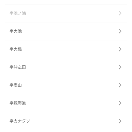
字池ノ浦
字大池
字大橋
字沖之田
字表山
字親海道
字カナクソ