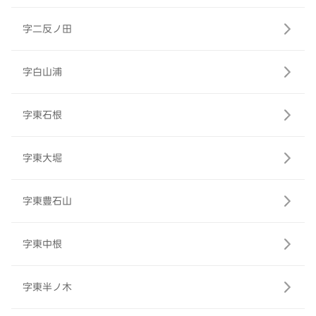
字二反ノ田
字白山浦
字東石根
字東大堀
字東豊石山
字東中根
字東半ノ木