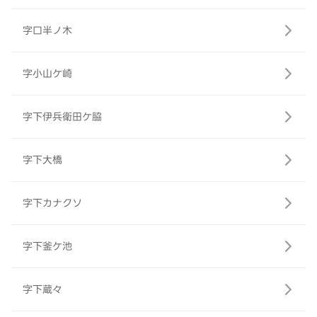
字口半ノ木
字小山ケ崎
字下伊兵衛田ケ脇
字下大橋
字下カナクソ
字下釜ケ池
字下蔵々