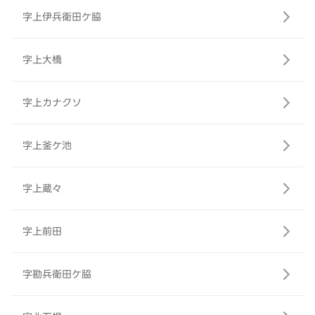
字上伊兵衛田ケ脇
字上大橋
字上カナクソ
字上釜ケ池
字上蔵々
字上前田
字勘兵衛田ケ脇