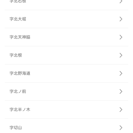
字北石根
字北大堀
字北天神脇
字北根
字北野海道
字北ノ前
字北半ノ木
字切山