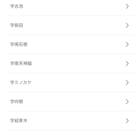
字古池
字前田
字南石根
字南天神脇
字ミノカケ
字向根
字結芽木