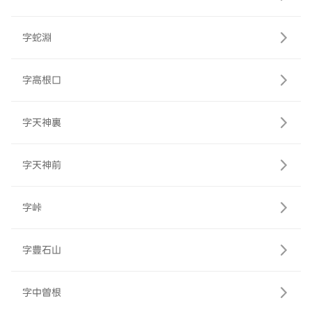
字蛇淵
字高根口
字天神裏
字天神前
字峠
字豊石山
字中曽根