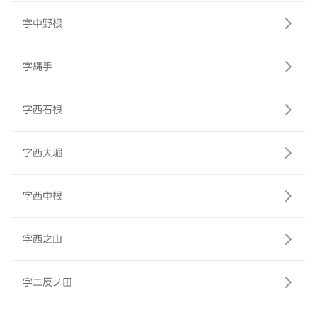
字中野根
字縄手
字西石根
字西大堀
字西中根
字西之山
字二反ノ田