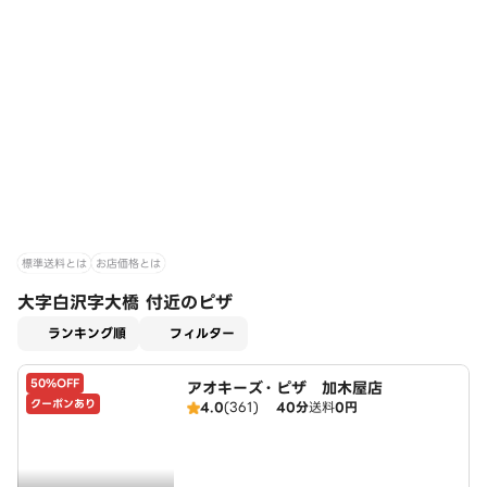
標準送料とは
お店価格とは
大字白沢字大橋 付近のピザ
適用なし
ランキング順
フィルター
50%OFF
アオキーズ・ピザ 加木屋店
クーポンあり
4.0
(361)
40分
送料
0円