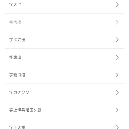
字大池
字大橋
字沖之田
字表山
字親海道
字カナクソ
字上伊兵衛田ケ脇
字上大橋