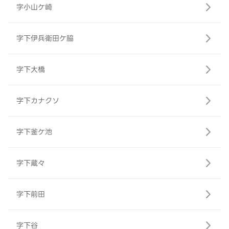
字小山ケ崎
字下伊兵衛田ケ脇
字下大橋
字下カナクソ
字下釜ケ池
字下蔵々
字下前田
字下谷