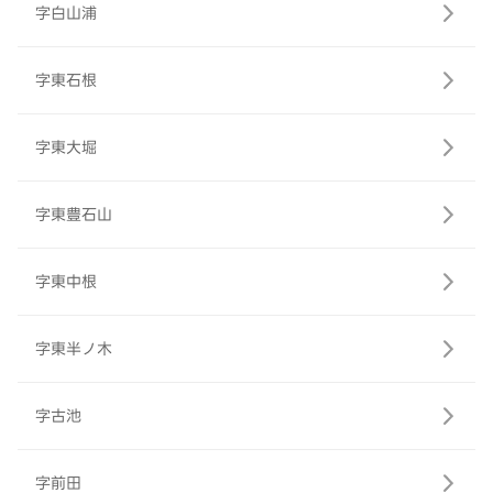
字白山浦
字東石根
字東大堀
字東豊石山
字東中根
字東半ノ木
字古池
字前田