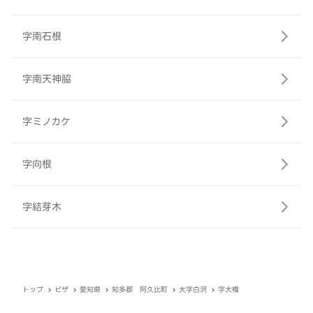
字南石根
字南天神脇
字ミノカケ
字向根
字結芽木
トップ
ピザ
愛知県
知多郡 阿久比町
大字白沢
字大橋