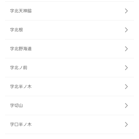
字北天神脇
字北根
字北野海道
字北ノ前
字北半ノ木
字切山
字口半ノ木