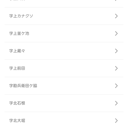
字上カナクソ
字上釜ケ池
字上蔵々
字上前田
字勘兵衛田ケ脇
字北石根
字北大堀