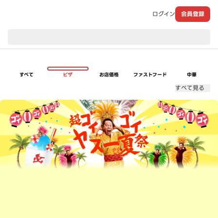
ログイン
会員登録
現在のお届け先：
すべて
ピザ
お店価格
ファストフード
中華
すべて見る
超ゴイゴイヤスー夏祭