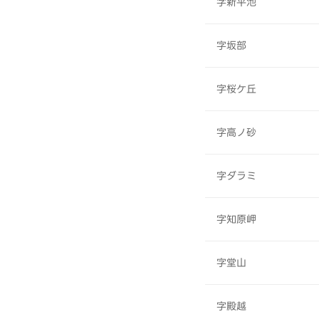
字新平池
字坂部
字桜ケ丘
字高ノ砂
字ダラミ
字知原岬
字堂山
字殿越