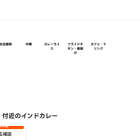
お店価格
中華
カレーライ
フライドチ
カフェ・ド
ス
キン・唐揚
リンク
げ
 付近のインドカレー
料対象
広域店