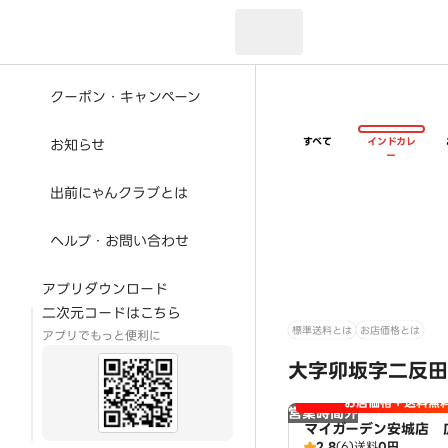
現在のお届け先：
クーポン・キャンペーン
すべて
インドカレ
お知らせ
ー
出前にゃんクラブとは
ヘルプ・お問い合わせ
アプリダウンロード
二次元コードはこちら
標準送料とは
お店価格とは
アプリでもっと便利に
大字卯坂字二反田
お店価格＋送料無
営業時間外
マイガーデン安城店 
2.8
(6)
送料
0円