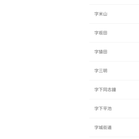
字米山
字坂田
字猿田
字三明
字下同志鐘
字下平池
字城街道