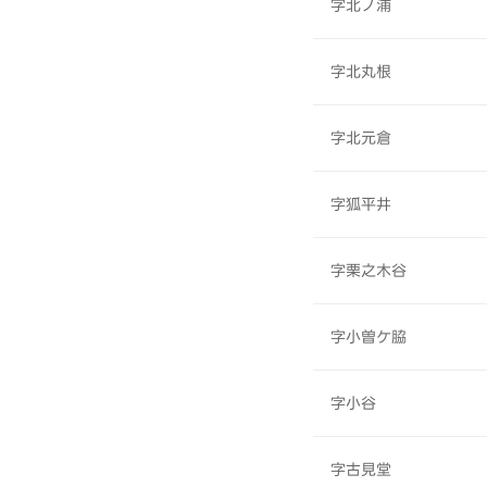
字北ノ浦
字北丸根
字北元倉
字狐平井
字栗之木谷
字小曽ケ脇
字小谷
字古見堂