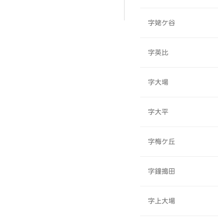
字姥ケ谷
字英比
字大場
字大平
字梅ケ丘
字鐘搗田
字上大場