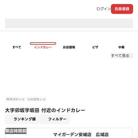
ログイン
会員登録
現在のお届け先：
すべて
インドカレー
お店価格
ピザ
中華
すべて見る
標準送料とは
お店価格とは
大字卯坂字坂田 付近のインドカレー
適用なし
ランキング順
フィルター
開店時間前
マイガーデン安城店 広域店