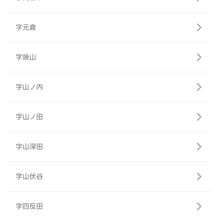
字元倉
字焼山
字山ノ内
字山ノ田
字山深田
字山伏谷
字四反田