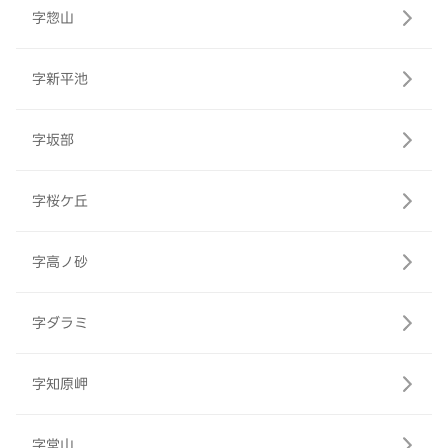
字惣山
字新平池
字坂部
字桜ケ丘
字高ノ砂
字ダラミ
字知原岬
字堂山