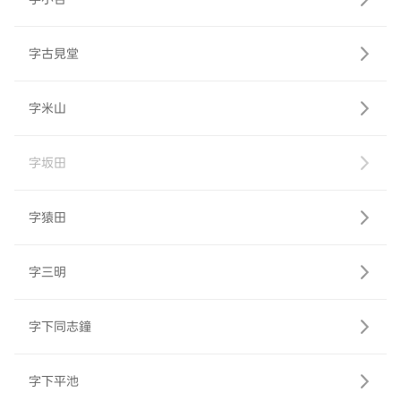
字古見堂
字米山
字坂田
字猿田
字三明
字下同志鐘
字下平池