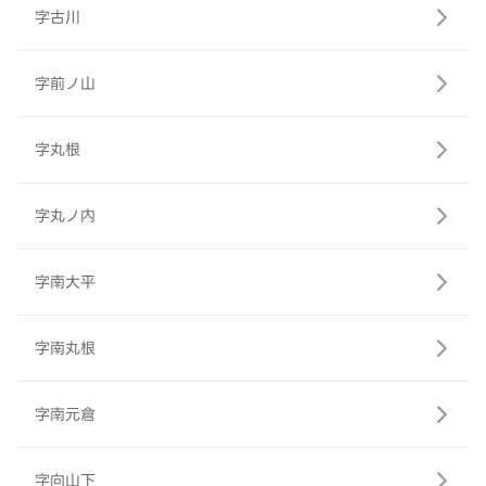
字古川
字前ノ山
字丸根
字丸ノ内
字南大平
字南丸根
字南元倉
字向山下