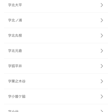
字北大平
字北ノ浦
字北丸根
字北元倉
字狐平井
字栗之木谷
字小曽ケ脇
字小谷