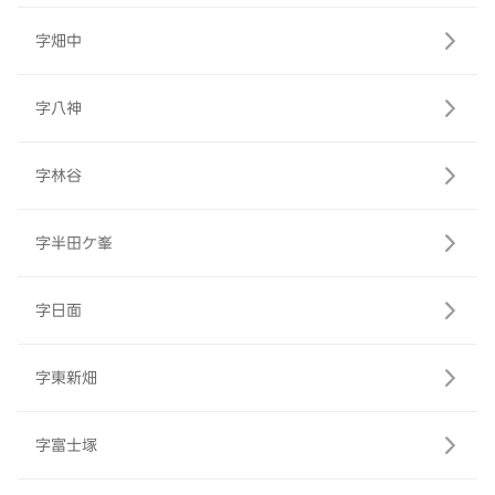
字畑中
字八神
字林谷
字半田ケ峯
字日面
字東新畑
字富士塚