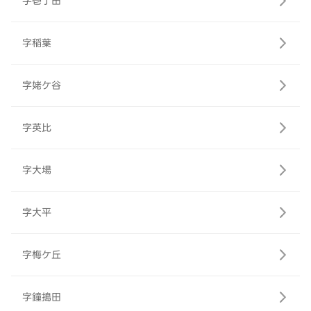
字壱丁田
字稲葉
字姥ケ谷
字英比
字大場
字大平
字梅ケ丘
字鐘搗田