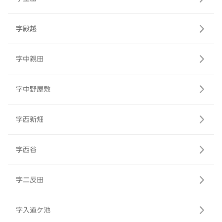
字殿越
字中親田
字中野屋敷
字西新畑
字西谷
字二反田
字入道ケ池