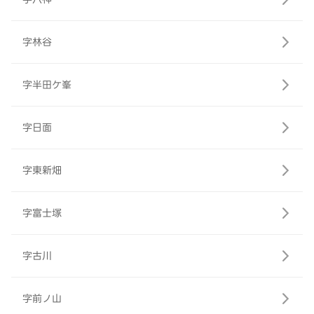
字林谷
字半田ケ峯
字日面
字東新畑
字富士塚
字古川
字前ノ山