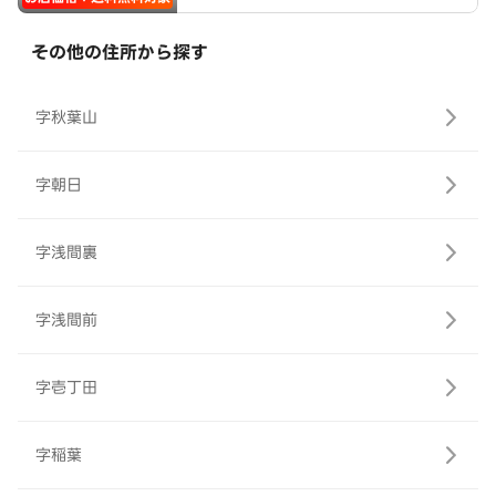
その他の住所から探す
字秋葉山
字朝日
字浅間裏
字浅間前
字壱丁田
字稲葉