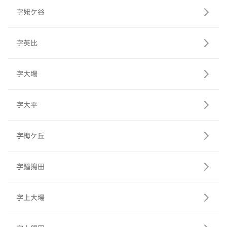
字姥ケ谷
字英比
字大場
字大平
字梅ケ丘
字鐘搗田
字上大場