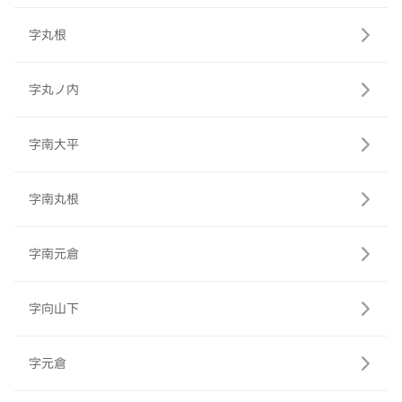
字丸根
字丸ノ内
字南大平
字南丸根
字南元倉
字向山下
字元倉