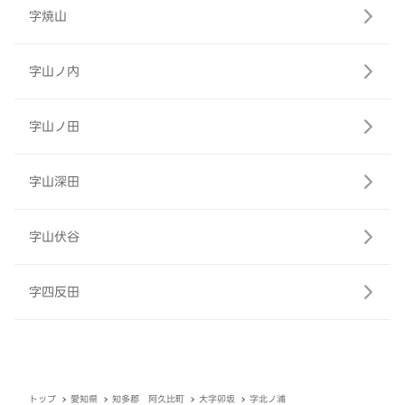
字焼山
字山ノ内
字山ノ田
字山深田
字山伏谷
字四反田
トップ
愛知県
知多郡 阿久比町
大字卯坂
字北ノ浦