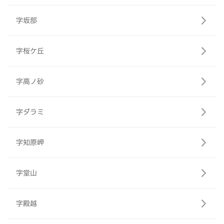
字坂部
字桜ケ丘
字高ノ砂
字ダラミ
字知原岬
字堂山
字殿越