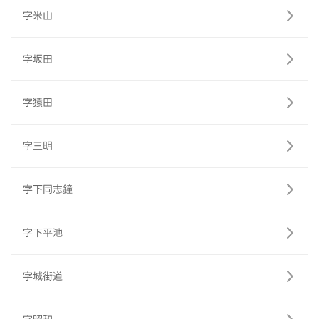
字米山
字坂田
字猿田
字三明
字下同志鐘
字下平池
字城街道