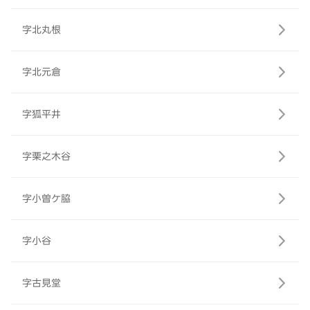
字北丸根
字北元倉
字狐平井
字栗之木谷
字小曽ケ脇
字小谷
字古見堂