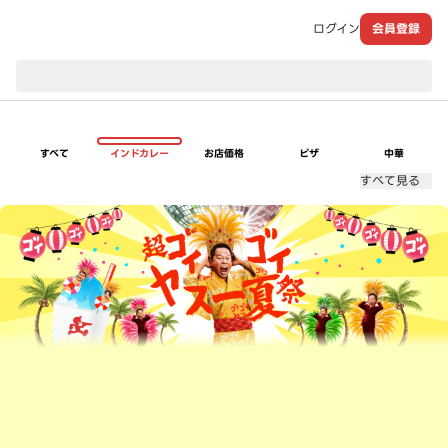
ログイン
会員登録
現在のお届け先：
すべて
インドカレー
お店価格
ピザ
中華
すべて見る
超ゴイゴイヤスー夏祭