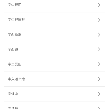
字中親田
字中野屋敷
字西新畑
字西谷
字二反田
字入道ケ池
字畑中
字八神