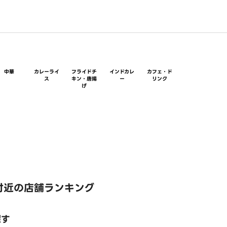
中華
カレーライ
フライドチ
インドカレ
カフェ・ド
ス
キン・唐揚
ー
リンク
げ
付近の店舗ランキング
探す