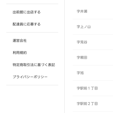
字井瀬
出前館に出店する
配達員に応募する
字上ノ山
運営会社
字兎谷
利用規約
字親田
特定商取引法に基づく表記
字旭
プライバシーポリシー
字駅前１丁目
字駅前２丁目