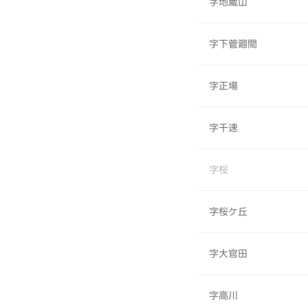
字地蔵山
字下菅廻間
字正場
字千速
字桜
字桜ケ丘
字大官田
字高川