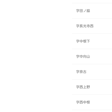
字田ノ脇
字長光寺西
字中根下
字中向山
字奈古
字西上野
字西中根