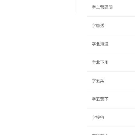
字上菅廻間
字唐透
字北海道
字北下川
字五葉
字五葉下
字桜谷