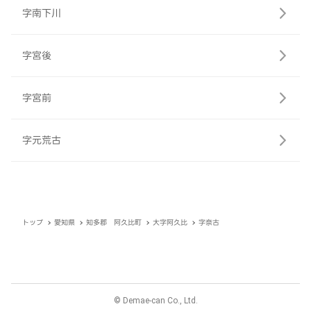
字南下川
字宮後
字宮前
字元荒古
トップ
愛知県
知多郡 阿久比町
大字阿久比
字奈古
© Demae-can Co., Ltd.