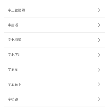
字上菅廻間
字唐透
字北海道
字北下川
字五葉
字五葉下
字桜谷