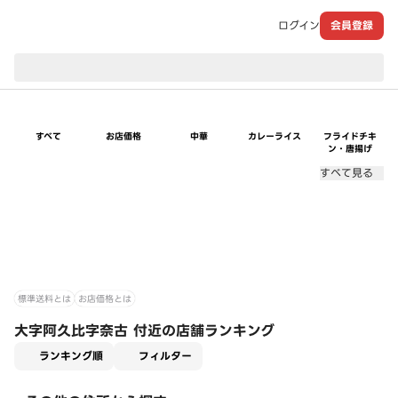
ログイン
会員登録
現在のお届け先：
すべて
お店価格
中華
カレーライス
フライドチキ
ン・唐揚げ
すべて見る
標準送料とは
お店価格とは
大字阿久比字奈古 付近の店舗ランキング
適用なし
ランキング順
フィルター