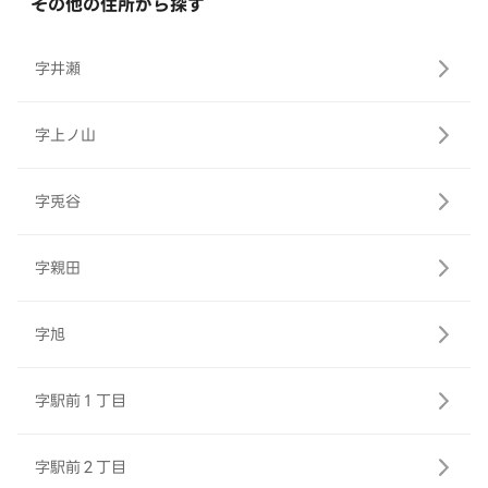
その他の住所から探す
字井瀬
字上ノ山
字兎谷
字親田
字旭
字駅前１丁目
字駅前２丁目