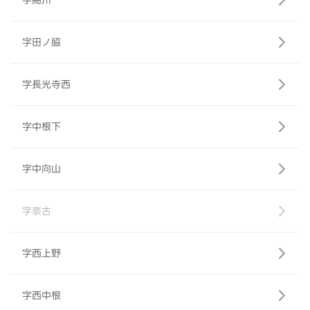
字高川
字田ノ脇
字長光寺西
字中根下
字中向山
字奈古
字西上野
字西中根