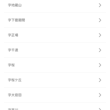
字地蔵山
字下菅廻間
字正場
字千速
字桜
字桜ケ丘
字大官田