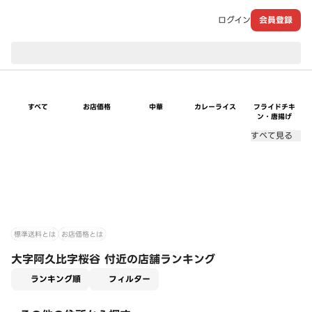
ログイン
会員登録
現在のお届け先：
すべて
お店価格
中華
カレーライス
フライドチキ
ン・唐揚げ
すべて見る
標準送料とは
お店価格とは
大字阿久比字桜谷 付近の店舗ランキング
適用なし
ランキング順
フィルター