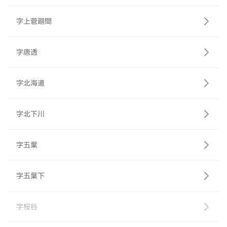
字上菅廻間
字唐透
字北海道
字北下川
字五葉
字五葉下
字桜谷