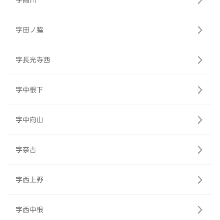
字高川
字田ノ脇
字長光寺西
字中根下
字中向山
字奈古
字西上野
字西中根