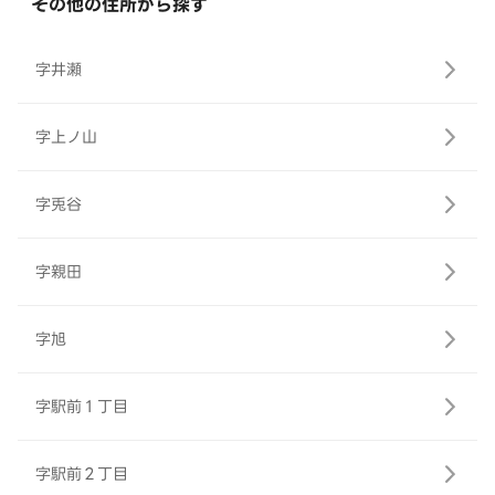
その他の住所から探す
字井瀬
字上ノ山
字兎谷
字親田
字旭
字駅前１丁目
字駅前２丁目