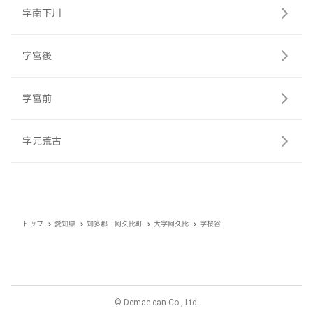
字南下川
字宮後
字宮前
字元荒古
トップ
愛知県
知多郡 阿久比町
大字阿久比
字桜谷
© Demae-can Co., Ltd.