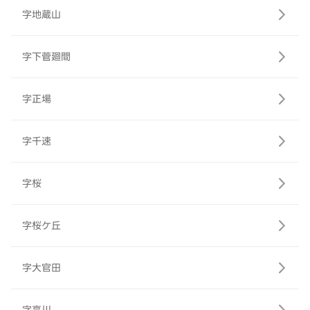
字地蔵山
字下菅廻間
字正場
字千速
字桜
字桜ケ丘
字大官田