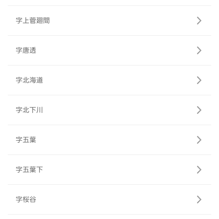
字上菅廻間
字唐透
字北海道
字北下川
字五葉
字五葉下
字桜谷