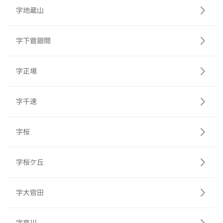
字地蔵山
字下菅廻間
字正場
字千速
字桜
字桜ケ丘
字大官田