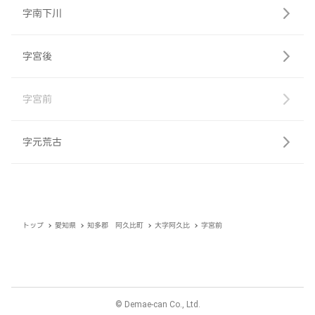
字南下川
字宮後
字宮前
字元荒古
トップ
愛知県
知多郡 阿久比町
大字阿久比
字宮前
© Demae-can Co., Ltd.