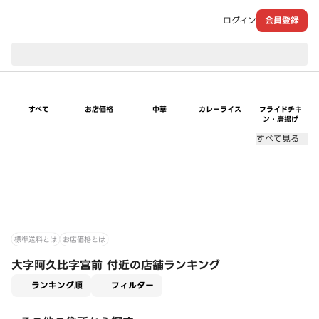
ログイン
会員登録
現在のお届け先：
すべて
お店価格
中華
カレーライス
フライドチキ
ン・唐揚げ
すべて見る
標準送料とは
お店価格とは
大字阿久比字宮前 付近の店舗ランキング
適用なし
ランキング順
フィルター