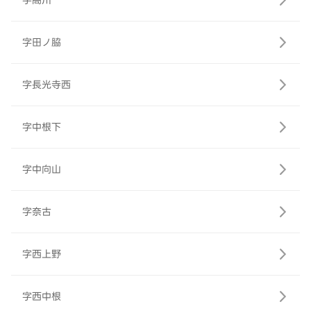
字高川
字田ノ脇
字長光寺西
字中根下
字中向山
字奈古
字西上野
字西中根