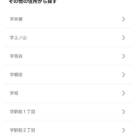
その他の住所から探す
字井瀬
字上ノ山
字兎谷
字親田
字旭
字駅前１丁目
字駅前２丁目