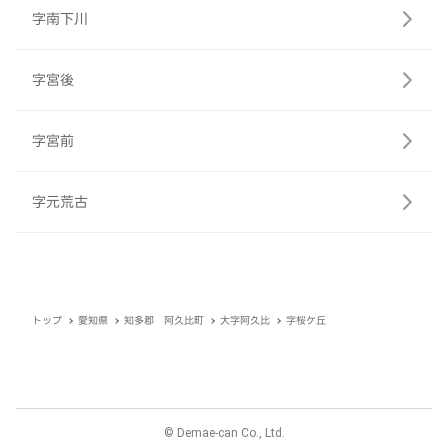
字南下川
字宮後
字宮前
字元荒古
トップ
愛知県
知多郡 阿久比町
大字阿久比
字桜ケ丘
© Demae-can Co., Ltd.