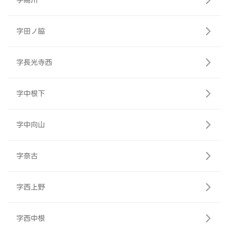
字高川
字田ノ脇
字長光寺西
字中根下
字中向山
字奈古
字西上野
字西中根