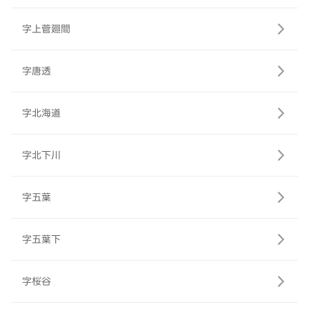
字上菅廻間
字唐透
字北海道
字北下川
字五葉
字五葉下
字桜谷