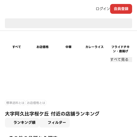
ログイン
会員登録
現在のお届け先：
すべて
お店価格
中華
カレーライス
フライドチキ
ン・唐揚げ
すべて見る
標準送料とは
お店価格とは
大字阿久比字桜ケ丘 付近の店舗ランキング
適用なし
ランキング順
フィルター