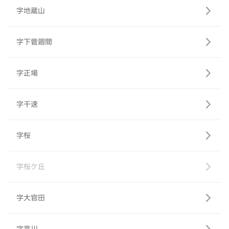
字地蔵山
字下菅廻間
字正場
字千速
字桜
字桜ケ丘
字大官田