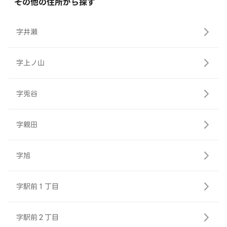
その他の住所から探す
字井瀬
字上ノ山
字兎谷
字親田
字旭
字駅前１丁目
字駅前２丁目