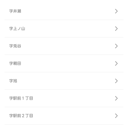
字井瀬
字上ノ山
字兎谷
字親田
字旭
字駅前１丁目
字駅前２丁目