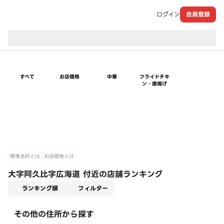
ログイン
会員登録
現在のお届け先：
すべて
お店価格
中華
フライドチキ
ン・唐揚げ
標準送料とは
お店価格とは
大字阿久比字広海道 付近の店舗ランキング
適用なし
ランキング順
フィルター
その他の住所から探す