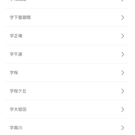
字下菅廻間
字正場
字千速
字桜
字桜ケ丘
字大官田
字高川