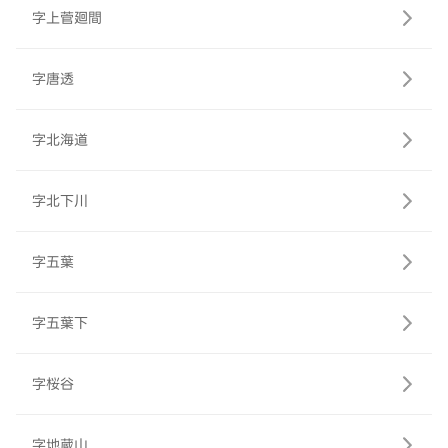
字上菅廻間
字唐透
字北海道
字北下川
字五葉
字五葉下
字桜谷
字地蔵山