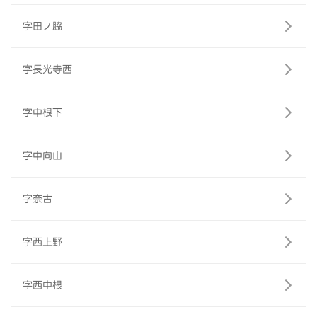
字田ノ脇
字長光寺西
字中根下
字中向山
字奈古
字西上野
字西中根