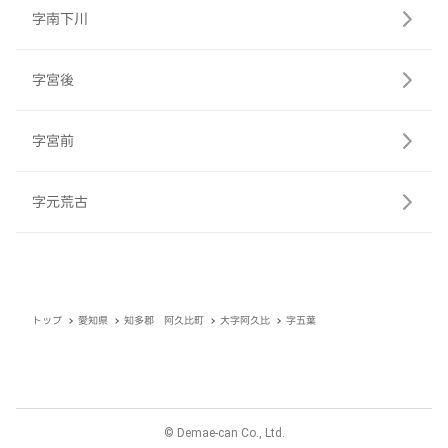
字南下川
字宮後
字宮前
字元荒古
トップ
愛知県
知多郡 阿久比町
大字阿久比
字五葉
© Demae-can Co., Ltd.