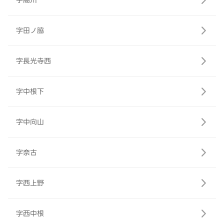
字高川
字田ノ脇
字長光寺西
字中根下
字中向山
字奈古
字西上野
字西中根