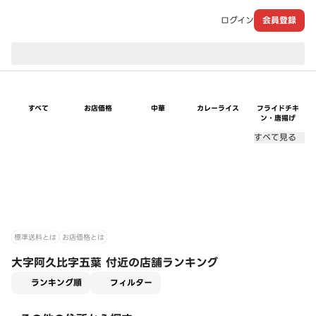
ログイン
会員登録
現在のお届け先：
すべて
お店価格
中華
カレーライス
フライドチキ
ン・唐揚げ
すべて見る
標準送料とは
お店価格とは
大字阿久比字五葉 付近の店舗ランキング
適用なし
ランキング順
フィルター