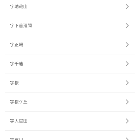
字地蔵山
字下菅廻間
字正場
字千速
字桜
字桜ケ丘
字大官田