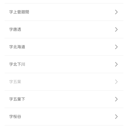
字上菅廻間
字唐透
字北海道
字北下川
字五葉
字五葉下
字桜谷