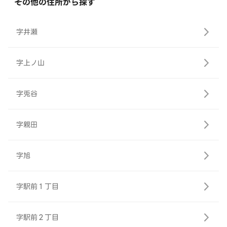
その他の住所から探す
字井瀬
字上ノ山
字兎谷
字親田
字旭
字駅前１丁目
字駅前２丁目