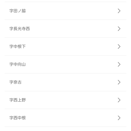
字田ノ脇
字長光寺西
字中根下
字中向山
字奈古
字西上野
字西中根