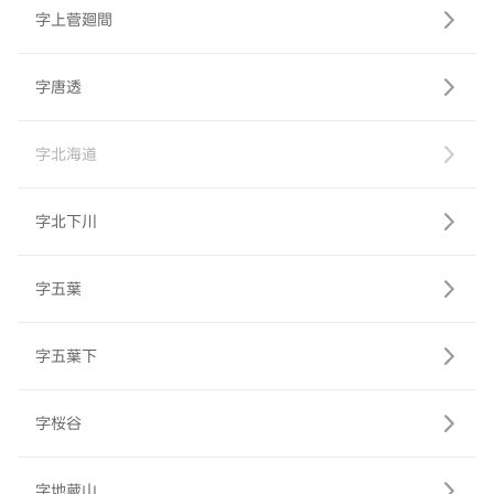
字上菅廻間
字唐透
字北海道
字北下川
字五葉
字五葉下
字桜谷
字地蔵山