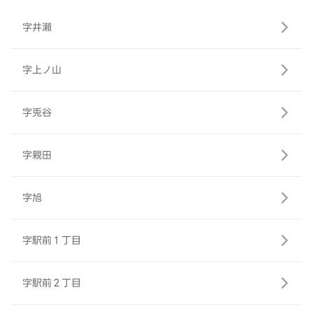
字井瀬
字上ノ山
字兎谷
字親田
字旭
字駅前１丁目
字駅前２丁目