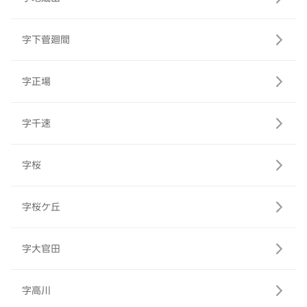
字下菅廻間
字正場
字千速
字桜
字桜ケ丘
字大官田
字高川