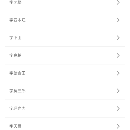
字才勝
字四本江
字下山
字高粕
字談合田
字長三郎
字坪之内
字天目