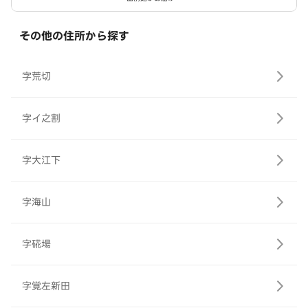
その他の住所から探す
字荒切
字イ之割
字大江下
字海山
字硴場
字覚左新田