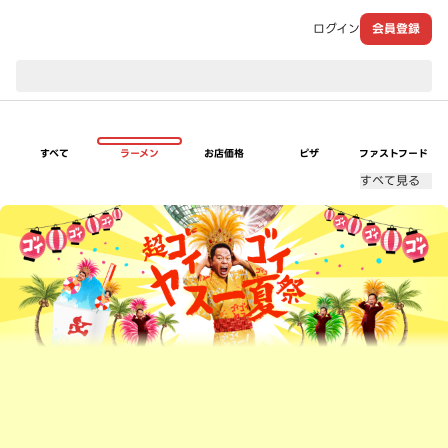
ログイン
会員登録
現在のお届け先：
すべて
ラーメン
お店価格
ピザ
ファストフード
すべて見る
超ゴイゴイヤスー夏祭