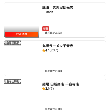
豚山 名古屋助光店
35分
新着
出前館がお届け
お店価格
受付休止中
丸源ラーメン千音寺
4.1
(207)
出前館がお届け
受付休止中
麺場 田所商店 千音寺店
3.1
(9)
出前館がお届け