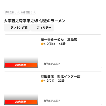
標準送料とは
お店価格とは
大字西之森字東之切 付近のラーメン
適用なし
ランキング順
フィルター
藤一番らーめん 津島店
4.0
(56)
45分
出前館がお届け
お店価格
町田商店 蟹江インター店
4.2
(21)
33分
出前館がお届け
お店価格