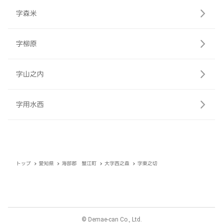
字森米
字柳原
字山之内
字用水西
トップ
愛知県
海部郡 蟹江町
大字西之森
字東之切
© Demae-can Co., Ltd.