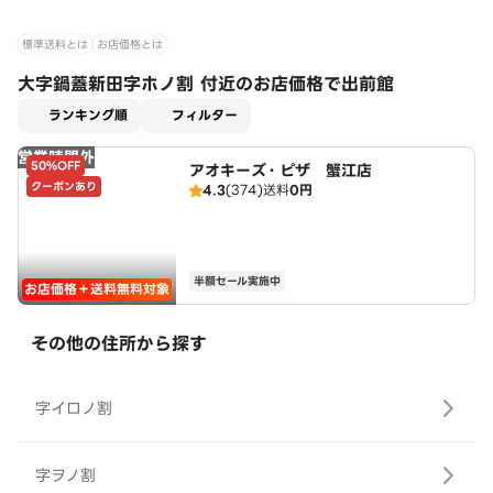
標準送料とは
お店価格とは
大字鍋蓋新田字ホノ割 付近のお店価格で出前館
適用なし
ランキング順
フィルター
営業時間外
50%OFF
アオキーズ・ピザ 蟹江店
クーポンあり
4.3
(374)
送料
0円
半額セール実施中
お店価格＋送料無料対象
その他の住所から探す
字イロノ割
字ヲノ割