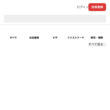
ログイン
会員登録
現在のお届け先：
すべて
お店価格
ピザ
ファストフード
寿司・海鮮
すべて見る