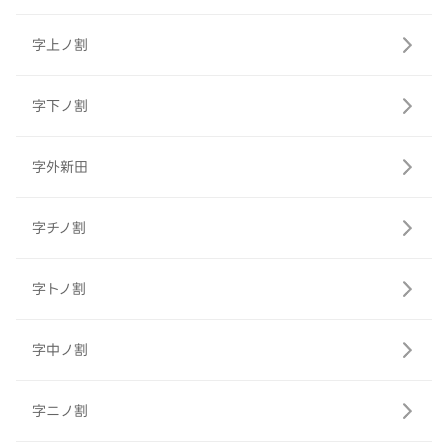
字上ノ割
字下ノ割
字外新田
字チノ割
字トノ割
字中ノ割
字ニノ割