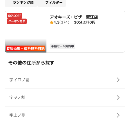
適用なし
ランキング順
フィルター
50%OFF
アオキーズ・ピザ 蟹江店
クーポンあり
4.3
(374)
30分
送料
0円
半額セール実施中
お店価格＋送料無料対象
その他の住所から探す
字イロノ割
字ヲノ割
字上ノ割