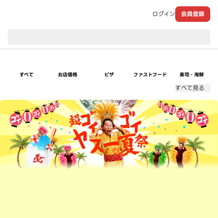
ログイン
会員登録
現在のお届け先：
すべて
お店価格
ピザ
ファストフード
寿司・海鮮
すべて見る
超ゴイゴイヤスー夏祭