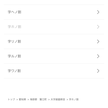
字ヘノ割
字ホノ割
字リノ割
字ルノ割
字ワノ割
トップ
愛知県
海部郡 蟹江町
大字鍋蓋新田
字ホノ割