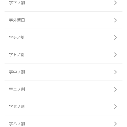
字下ノ割
字外新田
字チノ割
字トノ割
字中ノ割
字ニノ割
字ヌノ割
字ハノ割