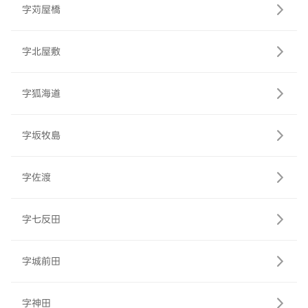
字苅屋橋
字北屋敷
字狐海道
字坂牧島
字佐渡
字七反田
字城前田
字神田