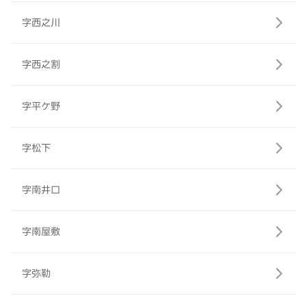
字西之川
字西之割
字平ケ野
字松下
字南井口
字南屋敷
字弥勒