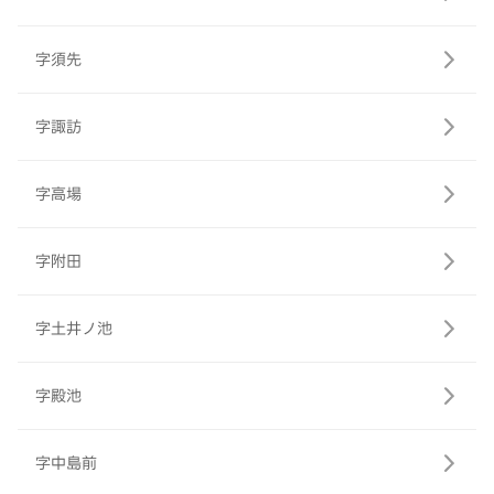
字須先
字諏訪
字高場
字附田
字土井ノ池
字殿池
字中島前