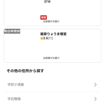
37分
あま市店
新着
出前館がお届け
開店時間前
麺家りょうま櫻堂
3.5
(11)
出前館がお届け
その他の住所から探す
字尼ケ須賀
字石間畑