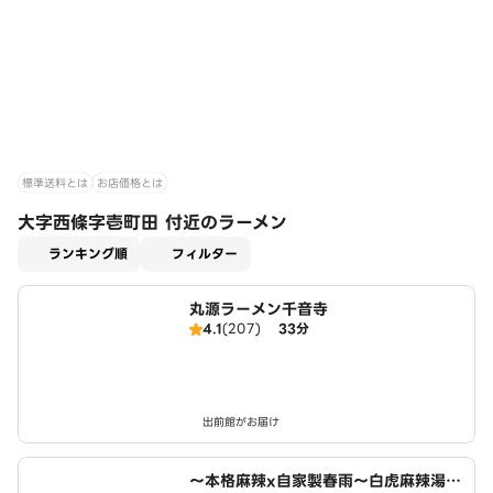
標準送料とは
お店価格とは
大字西條字壱町田 付近のラーメン
適用なし
ランキング順
フィルター
丸源ラーメン千音寺
4.1
(207)
33分
出前館がお届け
～本格麻辣x自家製春雨～白虎麻辣湯