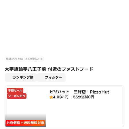
標準送料とは
お店価格とは
大字諸輪字八王子前 付近のファストフード
適用なし
ランキング順
フィルター
半額セール
ピザハット 三好店 PizzaHut
クーポンあり
4.0
(417)
55分
送料
0円
お店価格＋送料無料対象