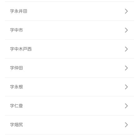
字永井田
字中市
字中木戸西
字仲田
字永根
字仁登
字畑尻