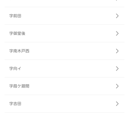
字前田
字御堂後
字南木戸西
字向イ
字葭ケ廻間
字吉田