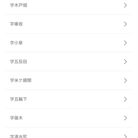
字木戸畑
字車坂
字小泉
字五反田
字米ケ廻間
字五輪下
字篠木
字清水尻