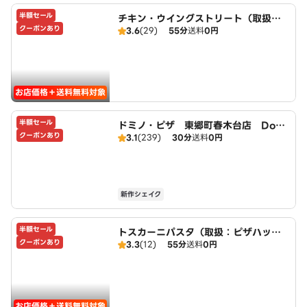
半額セール
チキン・ウイングストリート（取扱：
クーポンあり
3.6
(29)
55分
送料
0円
ピザハット三好店）
お店価格＋送料無料対象
半額セール
ドミノ・ピザ 東郷町春木台店 Domi
クーポンあり
3.1
(239)
30分
送料
0円
no's
新作シェイク
半額セール
トスカーニパスタ（取扱：ピザハット
クーポンあり
3.3
(12)
55分
送料
0円
三好店）
お店価格＋送料無料対象