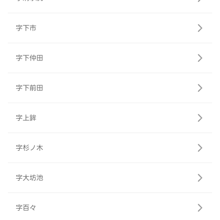
字下市
字下仲田
字下前田
字上鉾
字杉ノ木
字大坊池
字百々