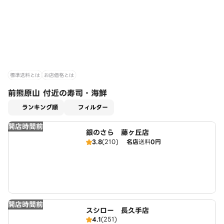
標準送料とは
お店価格とは
前熊原山 付近の寿司・海鮮
適用なし
ランキング順
フィルター
開店時間前
銀のさら 藤ヶ丘店
3.8
(210)
名店
送料
0円
開店時間前
スシロー 長久手店
4.1
(251)