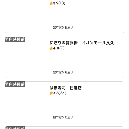
3.9
(13)
長久手店
出前館がお届け
開店時間前
にぎりの徳兵衛 イオンモール長久手
4.0
(7)
店
出前館がお届け
開店時間前
はま寿司 日進店
3.8
(36)
出前館がお届け