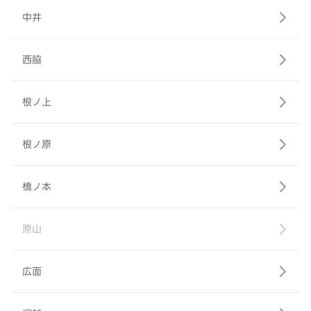
中井
西脇
根ノ上
根ノ原
橋ノ本
原山
広面