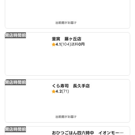
出前館がお届け
開店時間前
釜寅 藤ヶ丘店
4.1
(104)
送料
0円
開店時間前
くら寿司 長久手店
4.2
(71)
出前館がお届け
開店時間前
おひつごはん四六時中 イオンモール