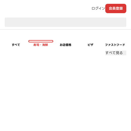
ログイン
会員登録
現在のお届け先：
すべて
寿司・海鮮
お店価格
ピザ
ファストフード
すべて見る