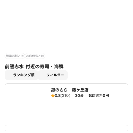
標準送料とは
お店価格とは
前熊志水 付近の寿司・海鮮
適用なし
ランキング順
フィルター
銀のさら 藤ヶ丘店
3.8
(210)
30分
名店
送料
0円