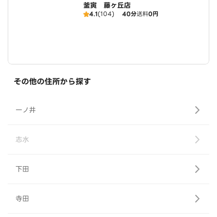
釜寅 藤ヶ丘店
4.1
(104)
40分
送料
0円
その他の住所から探す
一ノ井
志水
下田
寺田