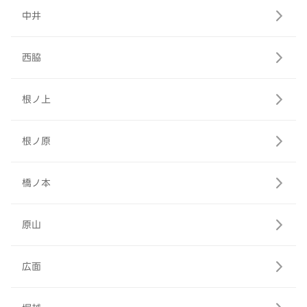
中井
西脇
根ノ上
根ノ原
橋ノ本
原山
広面