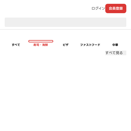
ログイン
会員登録
現在のお届け先：
すべて
寿司・海鮮
ピザ
ファストフード
中華
すべて見る