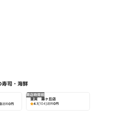
の寿司・海鮮
開店時間前
釜寅 藤ヶ丘店
4.1
(104)
送料
0円
店
送料
0円