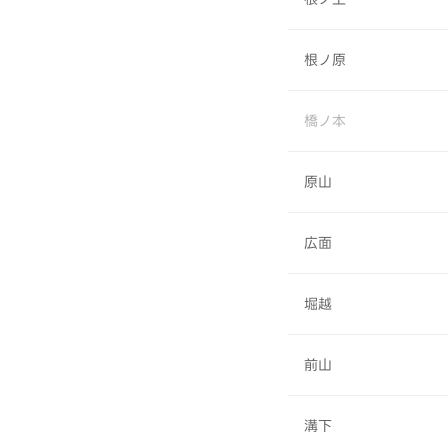
根ノ原
橋ノ本
原山
広面
堀越
前山
溝下