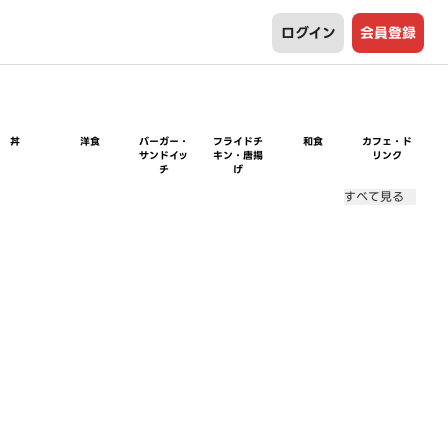
ログイン
会員登録
丼
洋食
バーガー・
フライドチ
和食
カフェ・ド
サンドイッ
キン・唐揚
リンク
チ
げ
すべて見る