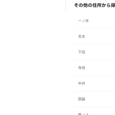
その他の住所から
一ノ井
志水
下田
寺田
中井
西脇
根ノ上