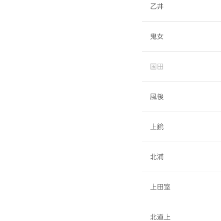
乙井
鬼女
国田
風後
上鏡
北浦
上田室
北道上