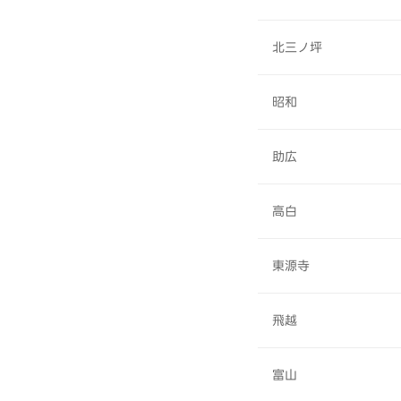
北三ノ坪
昭和
助広
高白
東源寺
飛越
富山