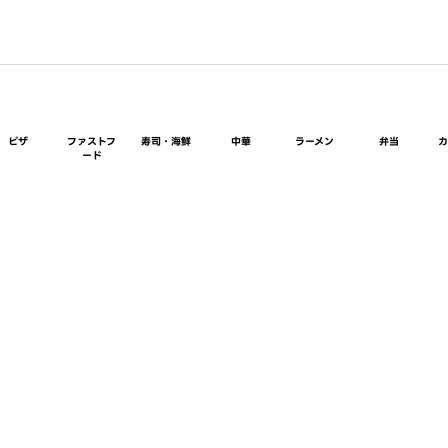
ピザ
ファストフ
寿司・海鮮
中華
ラーメン
弁当
ード