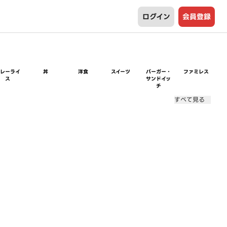
ログイン
会員登録
カレーライ
丼
洋食
スイーツ
バーガー・
ファミレス
ス
サンドイッ
チ
すべて見る