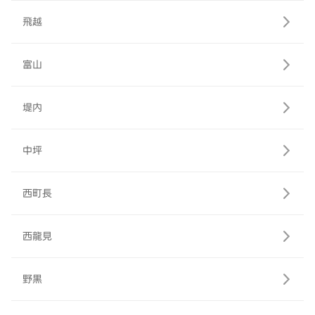
飛越
富山
堤内
中坪
西町長
西龍見
野黒