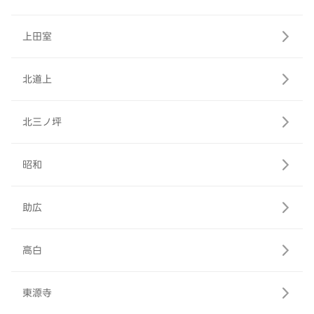
上田室
北道上
北三ノ坪
昭和
助広
高白
東源寺