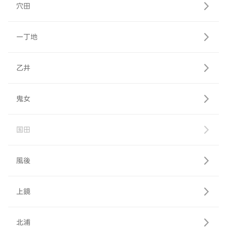
穴田
一丁地
乙井
鬼女
国田
風後
上鏡
北浦