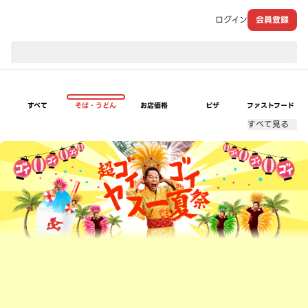
ログイン
会員登録
現在のお届け先：
すべて
そば・うどん
お店価格
ピザ
ファストフード
すべて見る
超ゴイゴイヤスー夏祭