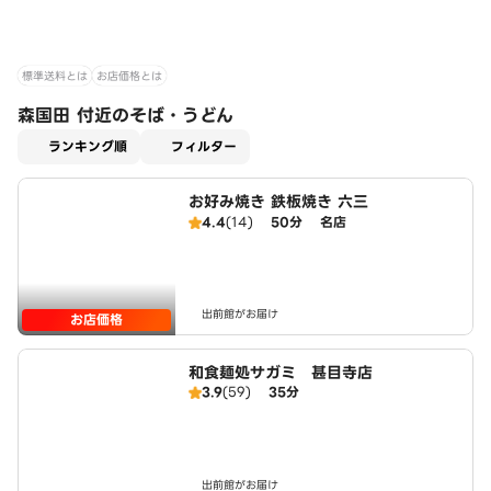
標準送料とは
お店価格とは
森国田 付近のそば・うどん
適用なし
ランキング順
フィルター
お好み焼き 鉄板焼き 六三
4.4
(14)
50分
名店
出前館がお届け
お店価格
和食麺処サガミ 甚目寺店
3.9
(59)
35分
出前館がお届け