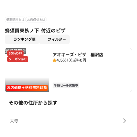
標準送料とは
お店価格とは
蜂須賀東杁ノ下 付近のピザ
適用なし
ランキング順
フィルター
営業時間外
50%OFF
アオキーズ・ピザ 稲沢店
クーポンあり
4.5
(613)
送料
0円
半額セール実施中
お店価格＋送料無料対象
その他の住所から探す
大寺