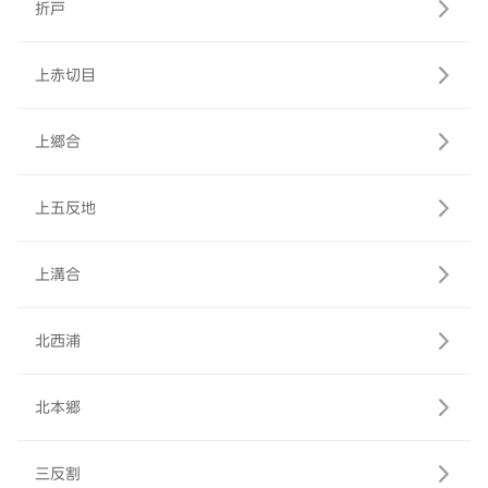
折戸
上赤切目
上郷合
上五反地
上溝合
北西浦
北本郷
三反割