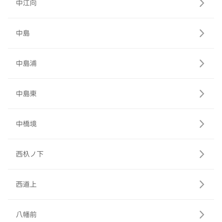
中江向
中島
中島浦
中島東
中橋境
西杁ノ下
西道上
八幡前