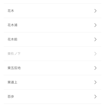
花木
花木浦
花木前
東杁ノ下
東五反地
東道上
百歩