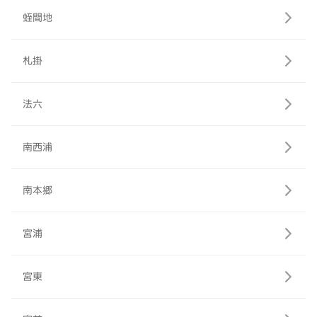
蛭間地
札掛
法六
南西浦
南本郷
宮浦
宮東