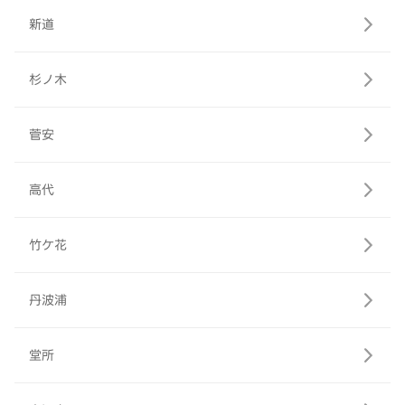
新道
杉ノ木
菅安
高代
竹ケ花
丹波浦
堂所