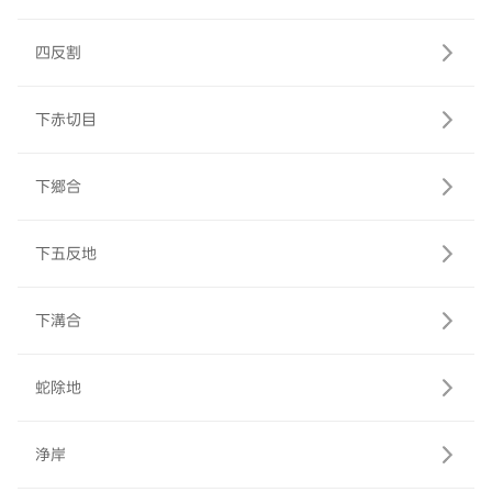
四反割
下赤切目
下郷合
下五反地
下溝合
蛇除地
浄岸