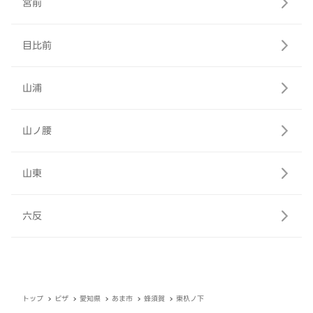
宮前
目比前
山浦
山ノ腰
山東
六反
トップ
ピザ
愛知県
あま市
蜂須賀
東杁ノ下