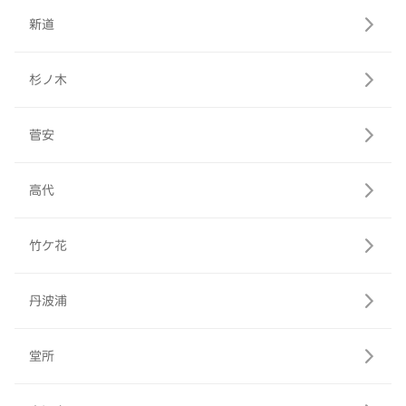
新道
杉ノ木
菅安
高代
竹ケ花
丹波浦
堂所