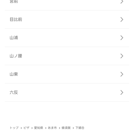
宮前
目比前
山浦
山ノ腰
山東
六反
トップ
ピザ
愛知県
あま市
蜂須賀
下郷合