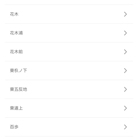
花木
花木浦
花木前
東杁ノ下
東五反地
東道上
百歩