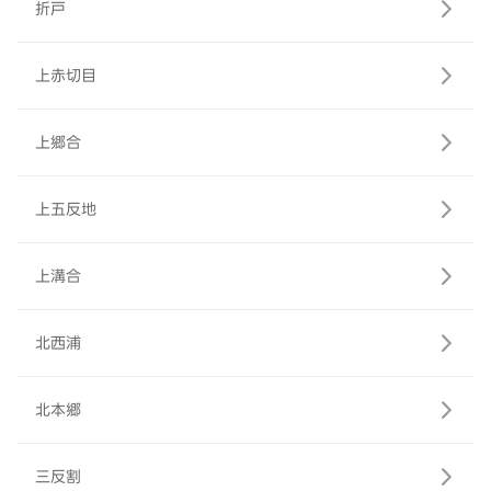
折戸
上赤切目
上郷合
上五反地
上溝合
北西浦
北本郷
三反割