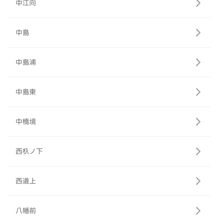
中江向
中島
中島浦
中島東
中橋境
西杁ノ下
西道上
八幡前