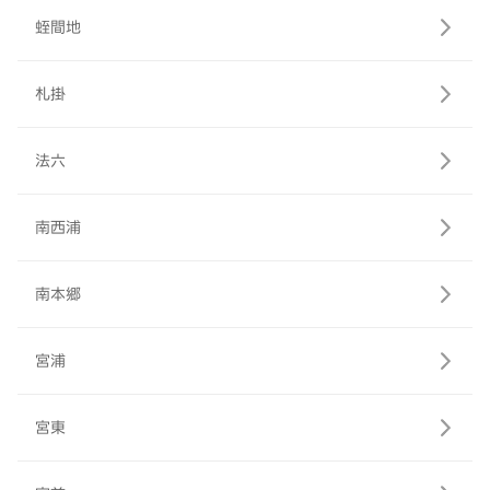
蛭間地
札掛
法六
南西浦
南本郷
宮浦
宮東