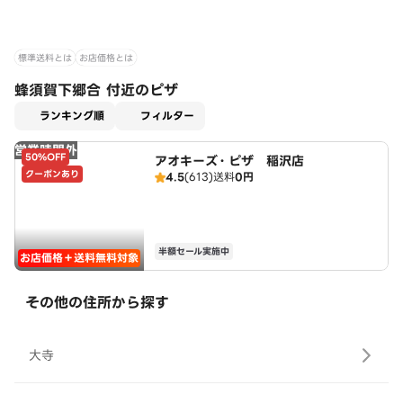
標準送料とは
お店価格とは
蜂須賀下郷合 付近のピザ
適用なし
ランキング順
フィルター
営業時間外
50%OFF
アオキーズ・ピザ 稲沢店
クーポンあり
4.5
(613)
送料
0円
半額セール実施中
お店価格＋送料無料対象
その他の住所から探す
大寺