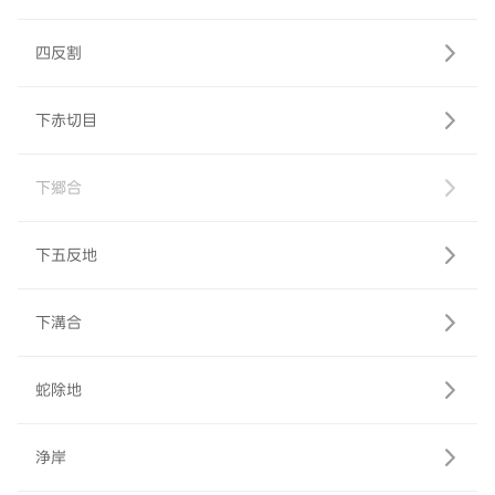
四反割
下赤切目
下郷合
下五反地
下溝合
蛇除地
浄岸