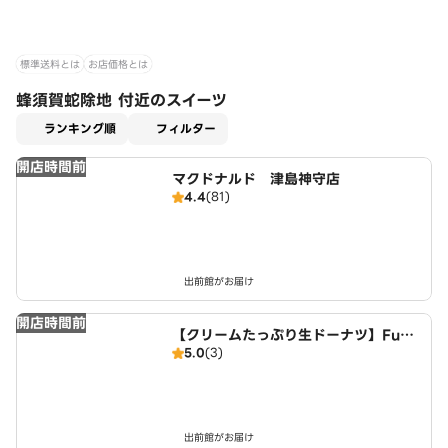
標準送料とは
お店価格とは
蜂須賀蛇除地 付近のスイーツ
適用なし
ランキング順
フィルター
開店時間前
マクドナルド 津島神守店
4.4
(81)
出前館がお届け
開店時間前
【クリームたっぷり生ドーナツ】FuW
5.0
(3)
aDonuts 丹波川中店
出前館がお届け