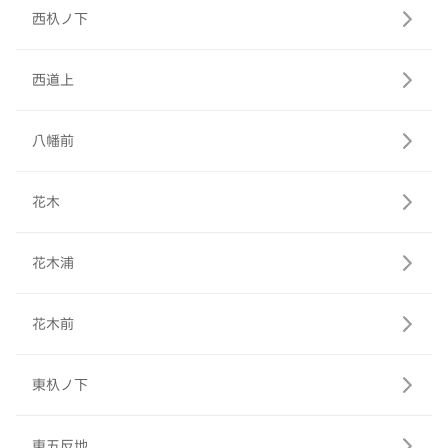
西杁ノ下
西道上
八幡前
花木
花木浦
花木前
東杁ノ下
東五反地