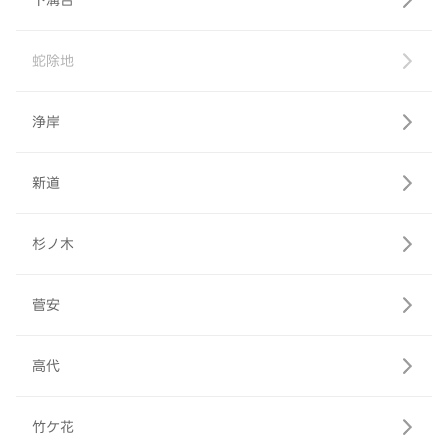
下溝合
蛇除地
浄岸
新道
杉ノ木
菅安
高代
竹ケ花