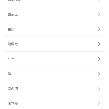
東道上
百歩
蛭間地
札掛
法六
南西浦
南本郷