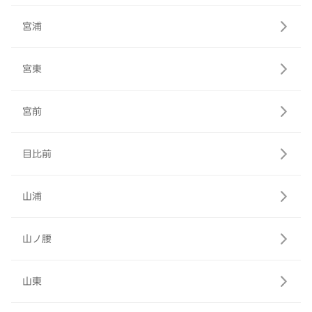
宮浦
宮東
宮前
目比前
山浦
山ノ腰
山東