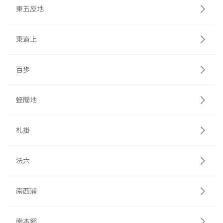
東五反地
東道上
百歩
蛭間地
札掛
法六
南西浦
南本郷