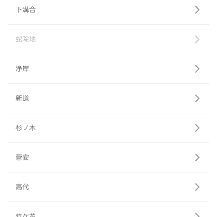
下溝合
蛇除地
浄岸
新道
杉ノ木
菅安
高代
竹ケ花