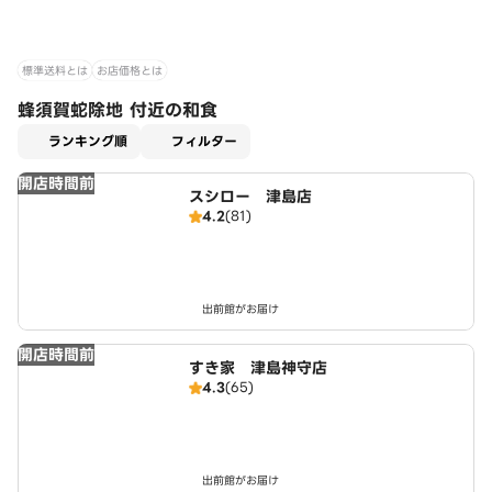
標準送料とは
お店価格とは
蜂須賀蛇除地 付近の和食
適用なし
ランキング順
フィルター
開店時間前
スシロー 津島店
4.2
(81)
出前館がお届け
開店時間前
すき家 津島神守店
4.3
(65)
出前館がお届け