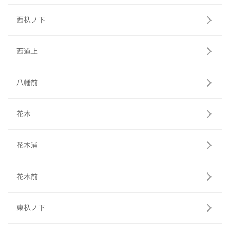
西杁ノ下
西道上
八幡前
花木
花木浦
花木前
東杁ノ下