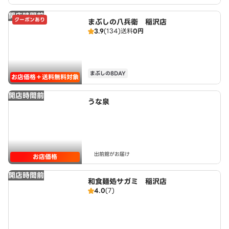
開店時間前
クーポンあり
まぶしの八兵衛 稲沢店
3.9
(134)
送料
0円
まぶしの8DAY
お店価格＋送料無料対象
開店時間前
うな泉
出前館がお届け
お店価格
開店時間前
和食麺処サガミ 稲沢店
4.0
(7)