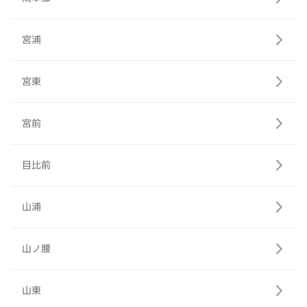
宮浦
宮東
宮前
目比前
山浦
山ノ腰
山東