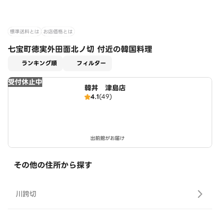
標準送料とは
お店価格とは
七宝町徳実外田面北ノ切 付近の韓国料理
適用なし
ランキング順
フィルター
受付休止中
韓丼 津島店
4.1
(49)
出前館がお届け
その他の住所から探す
川跨切