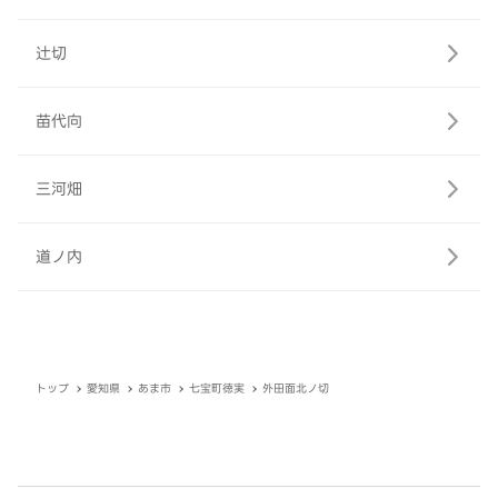
辻切
苗代向
三河畑
道ノ内
トップ
愛知県
あま市
七宝町徳実
外田面北ノ切