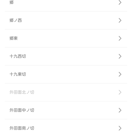
郷
郷ノ西
郷東
十九西切
十九東切
外田面北ノ切
外田面中ノ切
外田面南ノ切