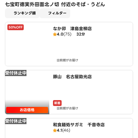
七宝町徳実外田面北ノ切 付近のそば・うどん
適用なし
ランキング順
フィルター
50%OFF
なか卯 津島金柳店
4.0
(75)
32分
出前館がお届け
受付休止中
豚山 名古屋助光店
新着
出前館がお届け
お店価格
受付休止中
和食麺処サガミ 千音寺店
4.1
(46)