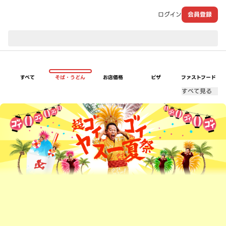
ログイン
会員登録
現在のお届け先：
すべて
そば・うどん
お店価格
ピザ
ファストフード
すべて見る
超ゴイゴイヤスー夏祭