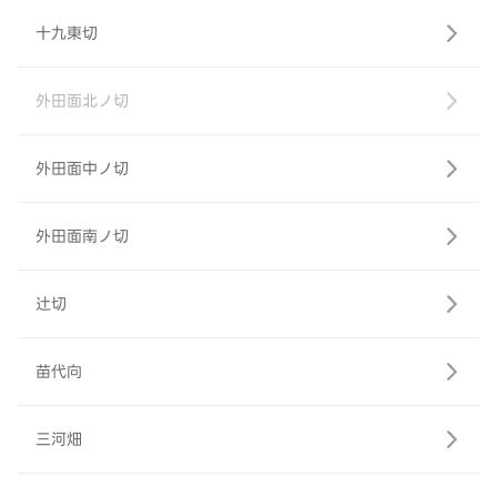
十九東切
外田面北ノ切
外田面中ノ切
外田面南ノ切
辻切
苗代向
三河畑