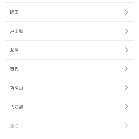
隅田
戸田境
泥場
苗代
新家西
弐之割
蓮池