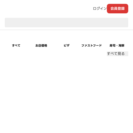
ログイン
会員登録
現在のお届け先：
すべて
お店価格
ピザ
ファストフード
寿司・海鮮
すべて見る