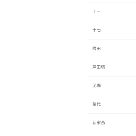
十三
十七
隅田
戸田境
泥場
苗代
新家西