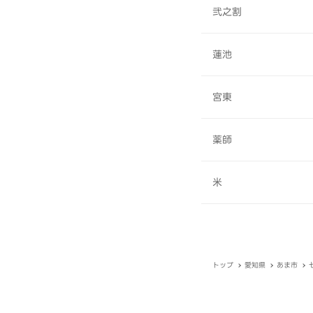
弐之割
蓮池
宮東
薬師
米
トップ
愛知県
あま市