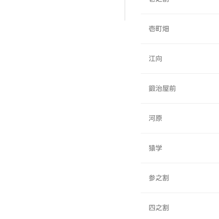
壱町畑
江向
鍛治屋前
河原
猿学
参之割
四之割