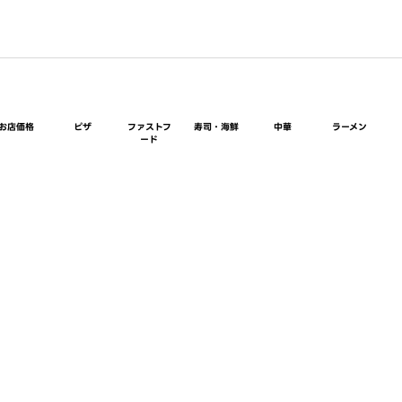
お店価格
ピザ
ファストフ
寿司・海鮮
中華
ラーメン
ード