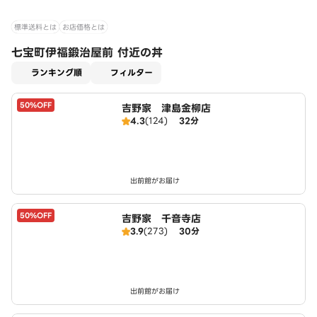
標準送料とは
お店価格とは
七宝町伊福鍛治屋前 付近の丼
適用なし
ランキング順
フィルター
50%OFF
吉野家 津島金柳店
4.3
(124)
32分
出前館がお届け
50%OFF
吉野家 千音寺店
3.9
(273)
30分
出前館がお届け