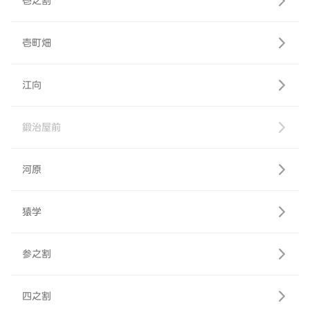
壱之割
壱町畑
江向
鍛治屋前
河原
猿学
参之割
四之割