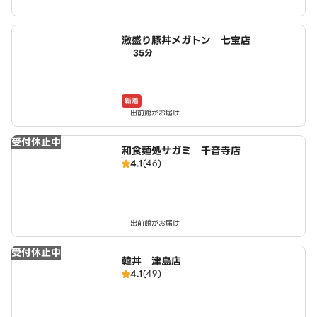
激盛り豚丼メガトン 七宝店
35分
新着
出前館がお届け
受付休止中
和食麺処サガミ 千音寺店
4.1
(46)
出前館がお届け
受付休止中
韓丼 津島店
4.1
(49)