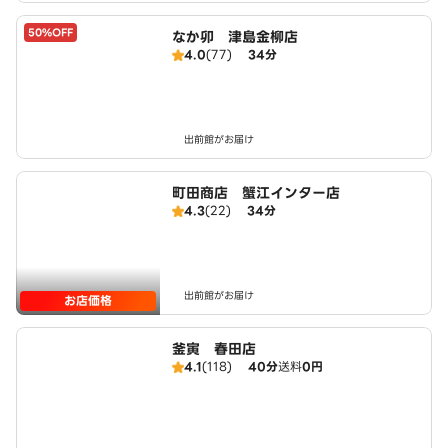
50%OFF
なか卯 津島金柳店
4.0
(77)
34分
出前館がお届け
町田商店 蟹江インター店
4.3
(22)
34分
出前館がお届け
お店価格
釜寅 春田店
4.1
(118)
40分
送料
0円