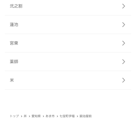
弐之割
蓮池
宮東
薬師
米
トップ
丼
愛知県
あま市
七宝町伊福
鍛治屋前