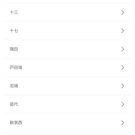
十三
十七
隅田
戸田境
泥場
苗代
新家西