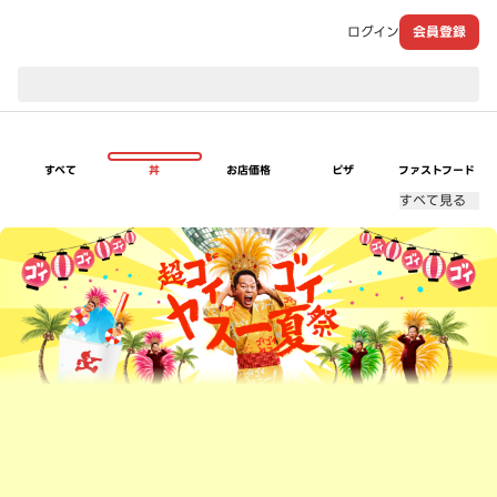
ログイン
会員登録
現在のお届け先：
すべて
丼
お店価格
ピザ
ファストフード
すべて見る
超ゴイゴイヤスー夏祭