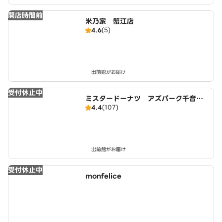
開店時間前
米乃家 蟹江店
4.6
(5)
出前館がお届け
受付休止中
ミスタードーナツ アズパーク千音寺
4.4
(107)
ショップ
出前館がお届け
受付休止中
monfelice