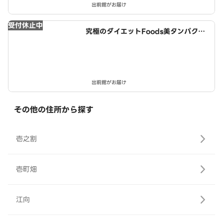
出前館がお届け
受付休止中
究極のダイエットFoods美タンパクラ
ボ 津島店
出前館がお届け
その他の住所から探す
壱之割
壱町畑
江向