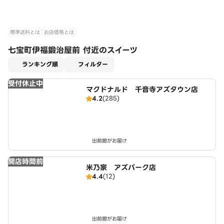
標準送料とは
お店価格とは
七宝町伊福鍛治屋前 付近のスイーツ
適用なし
ランキング順
フィルター
受付休止中
マクドナルド 千音寺アズタウン店
4.2
(285)
出前館がお届け
開店時間前
米乃家 アズパーク店
4.4
(12)
出前館がお届け