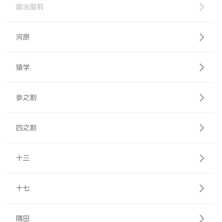
鍛治屋前
河原
猿学
参之割
四之割
十三
十七
隅田