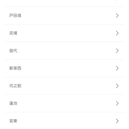
戸田境
泥場
苗代
新家西
弐之割
蓮池
宮東