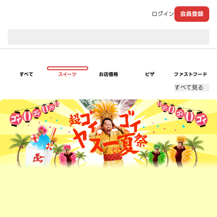
ログイン
会員登録
現在のお届け先：
すべて
スイーツ
お店価格
ピザ
ファストフード
すべて見る
超ゴイゴイヤスー夏祭