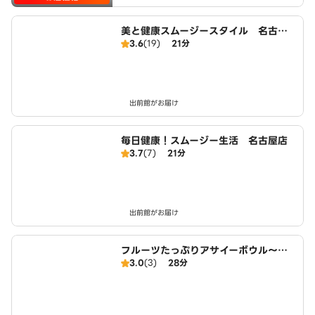
美と健康スムージースタイル 名古屋
3.6
(19)
21分
店
出前館がお届け
毎日健康！スムージー生活 名古屋店
3.7
(7)
21分
出前館がお届け
フルーツたっぷりアサイーボウル～ワ
3.0
(3)
28分
イキキ・ボウルズ 大治店